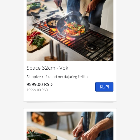
Space 32cm - Vok
Sklopive ručke od nerđajućeg čelika...
9599.00 RSD
KUPI
19999.00 RSD