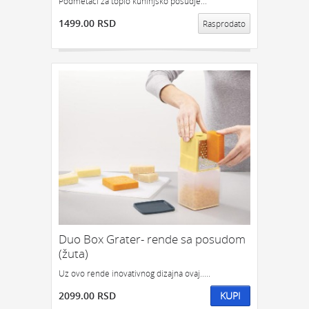
Podmetači za toplo kuhinjsko posudje...
1499.00 RSD
Rasprodato
Duo Box Grater- rende sa posudom
(žuta)
Uz ovo rende inovativnog dizajna ovaj.....
2099.00 RSD
KUPI