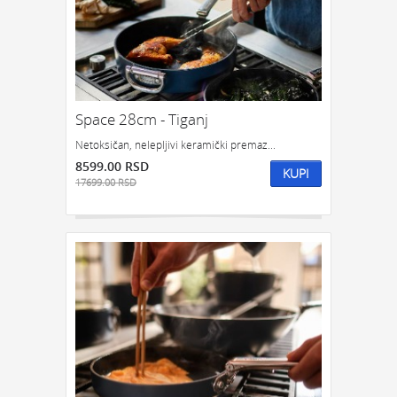
Space 28cm - Tiganj
Netoksičan, nelepljivi keramički premaz...
8599.00 RSD
KUPI
17699.00 RSD