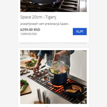
Space 20cm - Tiganj
JosephJoseph vam predstavlja Space...
6299.00 RSD
KUPI
12999.00 RSD