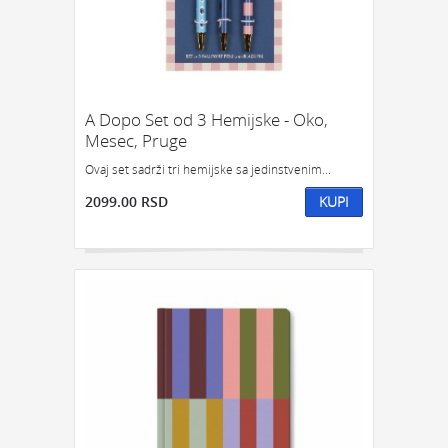
GEDŽETI
LED
IPHONE
LED SVETLO
POKLON ZA TINEJDŽERE
IZDVAJAMO:
NAJPRODAVANIJE
NOVO
A Dopo Set od 3 Hemijske - Oko,
Mesec, Pruge
PRONAĐI
Ovaj set sadrži tri hemijske sa jedinstvenim...
2099.00 RSD
KUPI