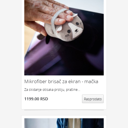
Mikrofiber brisač za ekran - mačka
Za skidanje otisaka prstiju, prašine...
1199.00 RSD
Rasprodato