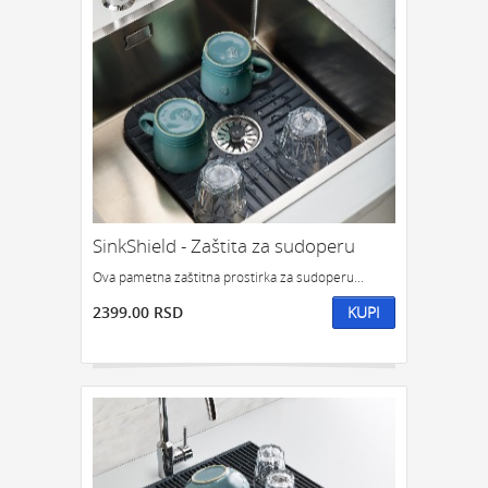
SinkShield - Zaštita za sudoperu
Ova pametna zaštitna prostirka za sudoperu...
2399.00 RSD
KUPI