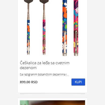
Češkalica za leđa sa cvetnim
dezenom
Sa razigranim botaničkim dezenima i...
899.00 RSD
KUPI