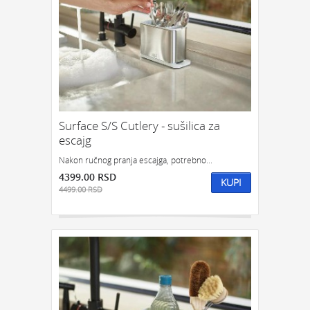
Surface S/S Cutlery - sušilica za
escajg
Nakon ručnog pranja escajga, potrebno...
4399.00 RSD
KUPI
4499.00 RSD