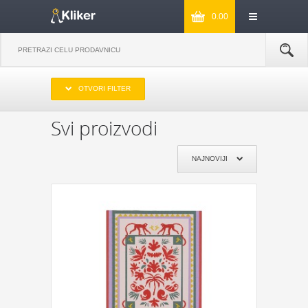
0.00
IZABERITE OPSEG CENA
OTVORI FILTER
DO 1000
OD 1000 DO 2000
OD 2000 DO 3000
PREKO 3000
Svi proizvodi
IZABERITE PROIZVOĐAČA
NAJNOVIJI
KIKKERLAND
JOSEPH & JOSEPH
MONKEY BUSINESS
NPW
REMEMBER
DYNOMIGHTY
COOKUT
WILD AND WOLF
NPW
J-ME
GENTLEMEN‘S HARDWARE
KIKKERLAND
POKLON JE ZA:
POKLON ZA MAMU
POKLON ZA TATU
POKLON ZA BAKU
POKLON ZA DEKU