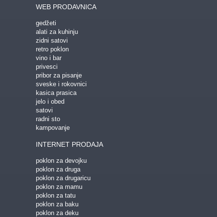
WEB PRODAVNICA
gedžeti
alati za kuhinju
zidni satovi
retro poklon
vino i bar
privesci
pribor za pisanje
sveske i rokovnici
kasica prasica
jelo i obed
satovi
radni sto
kampovanje
INTERNET PRODAJA
poklon za devojku
poklon za druga
poklon za drugaricu
poklon za mamu
poklon za tatu
poklon za baku
poklon za deku