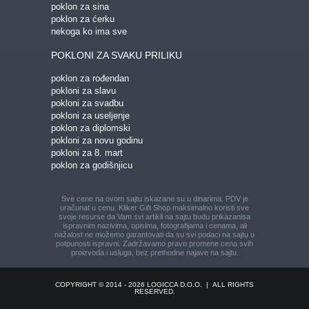
poklon za sina
poklon za ćerku
nekoga ko ima sve
POKLONI ZA SVAKU PRILIKU
poklon za rođendan
pokloni za slavu
pokloni za svadbu
pokloni za useljenje
poklon za diplomski
pokloni za novu godinu
pokloni za 8. mart
poklon za godišnjicu
Sve cene na ovom sajtu iskazane su u dinarima. PDV je
uračunat u cenu. Kliker Gift Shop maksimalno koristi sve
svoje resurse da Vam svi artikli na sajtu budu prikazani
sa
ispravnim nazivima, opisima, fotografijama i cenama, ali
nažalost ne možemo garantovati da su svi podaci na sajtu u
potpunosti ispravni.
Zadržavamo pravo promene cena svih
proizvoda i usluga, bez prethodne najave na sajtu.
COPYRIGHT © 2014 - 2026 LOGICCA D.O.O.
|
ALL RIGHTS
RESERVED.