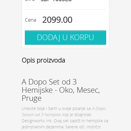
2099.00
Cena
Opis proizvoda
A Dopo Set od 3
Hemijske - Oko, Mesec,
Pruge
Unesite boje i šarm u svoje pisanje sa
A Dopo
Setom od 3 hemijske
, koji je dizajnirao
Designworks Ink. Ovaj set sadrži tri hemijske sa
jedinstvenim dezenima: šarene oči, mistični