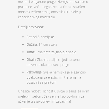
mesec i elegantne pruge. Hemijske nisu samo
praktične, već i elegantne, pa će biti savršen
dodatak vašem stolu, dnevniku ili kolekciji
kancelarijskog materijala.
Detalji proizvoda:
Set od 3 hemijske
Dužina:
14 cm svaka
Tinta:
Crna tinta za glatko pisanje
Dizajn:
Zlatni detalji i tri jedinstvena
dezena – oko, mesec, pruge
Pakovanje:
Svaka hemijska je elegantno
upakovana sa elastičnim trakama na
pozadini sa printom
Unesite radost i ličnost u svoje pisanje sa ovim
prelepim setom. Savršen je kao poklon ili za
uživanje u svakodnevnim zadacima!