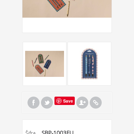
Save
SBP-1003EU
Šifra