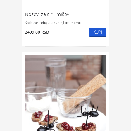
Noževi za sir - miševi
Kada zartrebaju u kuhinji ovi momci...
2499.00 RSD
KUPI