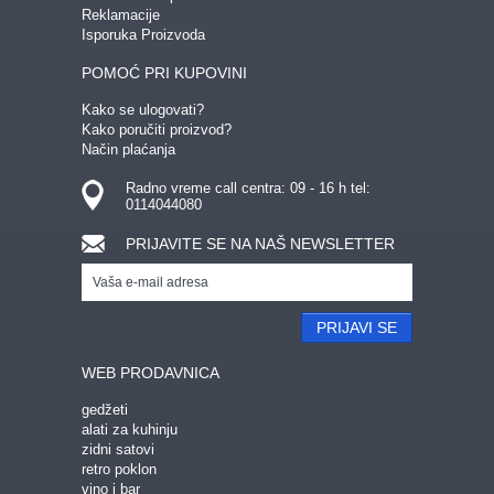
Reklamacije
Isporuka Proizvoda
POMOĆ PRI KUPOVINI
Kako se ulogovati?
Kako poručiti proizvod?
Način plaćanja
Radno vreme call centra: 09 - 16 h tel:
0114044080
PRIJAVITE SE NA NAŠ NEWSLETTER
PRIJAVI SE
WEB PRODAVNICA
gedžeti
alati za kuhinju
zidni satovi
retro poklon
vino i bar