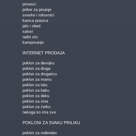
privesci
pribor za pisanje
sveske i rokovnici
kasica prasica
jelo i obed
satovi
radni sto
kampovanje
INTERNET PRODAJA
poklon za devojku
poklon za druga
poklon za drugaricu
poklon za mamu
poklon za tatu
poklon za baku
poklon za deku
poklon za sina
poklon za ćerku
nekoga ko ima sve
POKLONI ZA SVAKU PRILIKU
poklon za rođendan