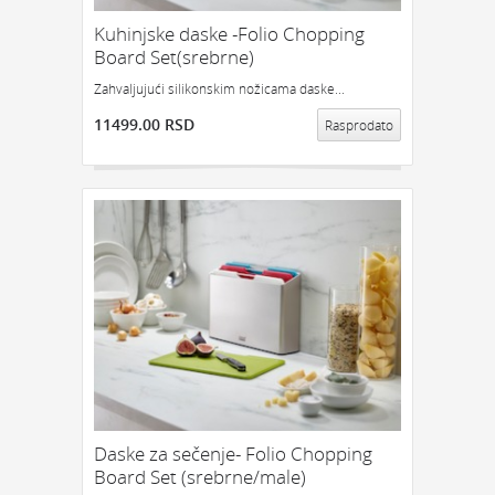
Kuhinjske daske -Folio Chopping
GEDŽETI
LED
IPHONE
LED SVETLO
Board Set(srebrne)
POKLON ZA TINEJDŽERE
Zahvaljujući silikonskim nožicama daske...
IZDVAJAMO:
11499.00 RSD
Rasprodato
NAJPRODAVANIJE
NOVO
PRONAĐI
Daske za sečenje- Folio Chopping
Board Set (srebrne/male)