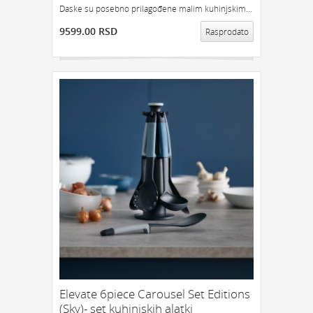
Daske su posebno prilagođene malim kuhinjskim...
9599.00 RSD
Rasprodato
Elevate 6piece Carousel Set Editions
(Sky)- set kuhinjskih alatki