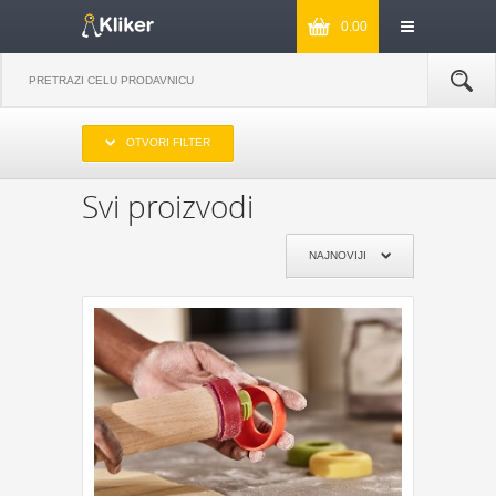
0.00
IZABERITE OPSEG CENA
OTVORI FILTER
DO 1000
OD 1000 DO 2000
OD 2000 DO 3000
PREKO 3000
Svi proizvodi
IZABERITE PROIZVOĐAČA
NAJNOVIJI
KIKKERLAND
JOSEPH & JOSEPH
MONKEY BUSINESS
NPW
REMEMBER
DYNOMIGHTY
COOKUT
WILD AND WOLF
NPW
J-ME
GENTLEMEN‘S HARDWARE
KIKKERLAND
POKLON JE ZA:
POKLON ZA MAMU
POKLON ZA TATU
POKLON ZA BAKU
POKLON ZA DEKU