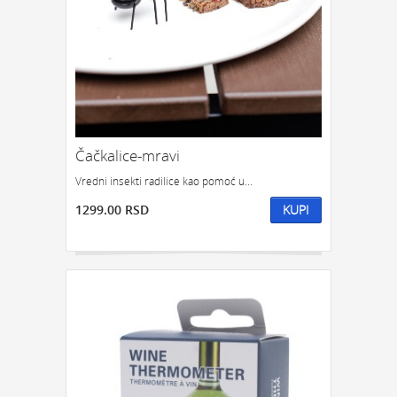
Čačkalice-mravi
Vredni insekti radilice kao pomoć u...
1299.00 RSD
KUPI