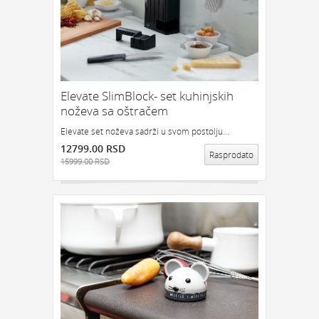
Elevate SlimBlock- set kuhinjskih
noževa sa oštračem
Elevate set noževa sadrži u svom postolju...
12799.00 RSD
Rasprodato
15999.00 RSD