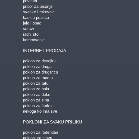
privesci
pribor za pisanje
sveske i rokovnici
kasica prasica
jelo i obed
satovi
radni sto
kampovanje
INTERNET PRODAJA
poklon za devojku
poklon za druga
poklon za drugaricu
poklon za mamu
poklon za tatu
poklon za baku
poklon za deku
poklon za sina
poklon za ćerku
nekoga ko ima sve
POKLONI ZA SVAKU PRILIKU
poklon za rođendan
pokloni za slavu