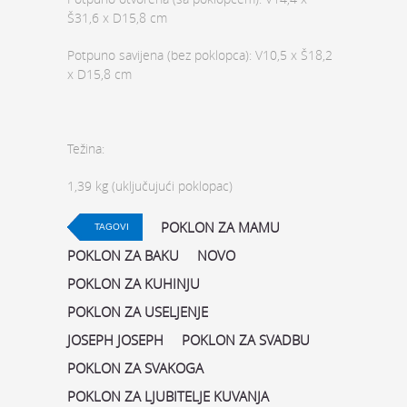
Š31,6 x D15,8 cm
Potpuno savijena (bez poklopca): V10,5 x Š18,2
x D15,8 cm
Težina:
1,39 kg (uključujući poklopac)
POKLON ZA MAMU
TAGOVI
POKLON ZA BAKU
NOVO
POKLON ZA KUHINJU
POKLON ZA USELJENJE
JOSEPH JOSEPH
POKLON ZA SVADBU
POKLON ZA SVAKOGA
POKLON ZA LJUBITELJE KUVANJA