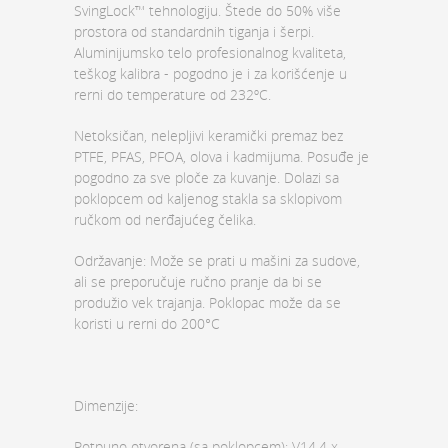
SvingLock™ tehnologiju. Štede do 50% više
prostora od standardnih tiganja i šerpi.
Aluminijumsko telo profesionalnog kvaliteta,
teškog kalibra - pogodno je i za korišćenje u
rerni do temperature od 232ºC.
Netoksičan, nelepljivi keramički premaz bez
PTFE, PFAS, PFOA, olova i kadmijuma. Posuđe je
pogodno za sve ploče za kuvanje. Dolazi sa
poklopcem od kaljenog stakla sa sklopivom
ručkom od nerđajućeg čelika.
Održavanje: Može se prati u mašini za sudove,
ali se preporučuje ručno pranje da bi se
produžio vek trajanja. Poklopac može da se
koristi u rerni do 200°C
Dimenzije:
Potpuno otvorena (sa poklopcem): V14,4 x