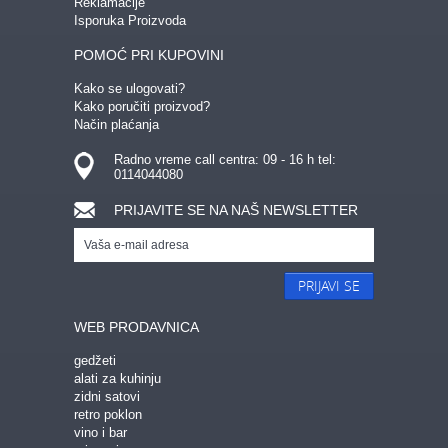
Reklamacije
Isporuka Proizvoda
POMOĆ PRI KUPOVINI
Kako se ulogovati?
Kako poručiti proizvod?
Način plaćanja
Radno vreme call centra: 09 - 16 h tel:
0114044080
PRIJAVITE SE NA NAŠ NEWSLETTER
PRIJAVI SE
WEB PRODAVNICA
gedžeti
alati za kuhinju
zidni satovi
retro poklon
vino i bar