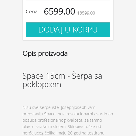
6599.00
Cena
13599.00
Opis proizvoda
Space 15cm - Šerpa sa
poklopcem
Nisu sve šerpe iste. JosephJoseph vam
predstavlja Space, novi revolucionarni asortiman
posuđa profesionalnog kvaliteta, sa tamno
plavim završnim slojem. Sklopive ručke od
nerđajućeg čelika imaju 20 godina testiranu