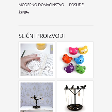
MODERNO DOMAĆINSTVO
POSUĐE
ŠERPA
SLIČNI PROIZVODI