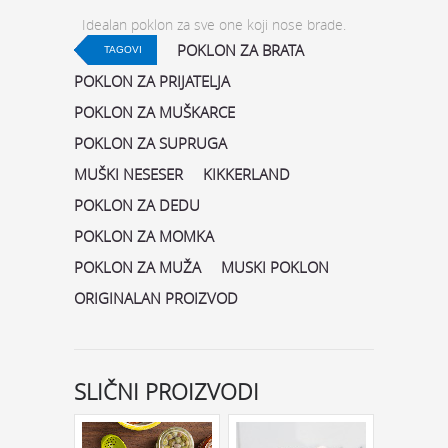
Idealan poklon za sve one koji nose brade.
POKLON ZA BRATA
TAGOVI
POKLON ZA PRIJATELJA
POKLON ZA MUŠKARCE
POKLON ZA SUPRUGA
MUŠKI NESESER
KIKKERLAND
POKLON ZA DEDU
POKLON ZA MOMKA
POKLON ZA MUŽA
MUSKI POKLON
ORIGINALAN PROIZVOD
SLIČNI PROIZVODI