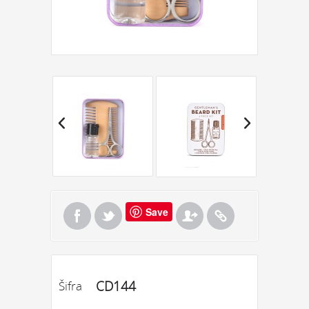
Save
CD144
Šifra