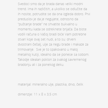
Svedoci smo da je brada danas veliki modni
trend. Ima ih različitih, a ukoliko se odlučite da
ih nosite, potrudite se da ona izgleda dobro. Prvi
preduslov je da je negujete, odnosno da
“puštanje brade” ne shvatite bukvalno u
momentu kada se odreknete brijača. Da biste
vodili računa o Vašoj bradi biće Vam potrebne
stvari koje ovaj set nudi, a to su: drveni
dvostrani češalj, ulje za negu brade i makaze za
trimovanje. Sve je to spakovano u maloj
metalnoj kutiji, idealno da se ponese sa sobom.
Takodje idealan poklon za svakog savremenog
bradonju ali i za ponekog deku.
materijal: mineralno ulje, plastika, drvo, čelik
dimenzije: 11 x 8 x 3,5 cm