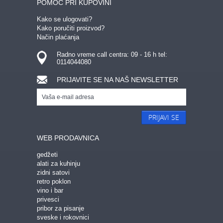
POMOĆ PRI KUPOVINI
Kako se ulogovati?
Kako poručiti proizvod?
Način plaćanja
Radno vreme call centra: 09 - 16 h tel:
0114044080
PRIJAVITE SE NA NAŠ NEWSLETTER
PRIJAVI SE
WEB PRODAVNICA
gedžeti
alati za kuhinju
zidni satovi
retro poklon
vino i bar
privesci
pribor za pisanje
sveske i rokovnici