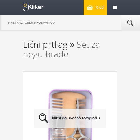
0.00
Lični prtljag
Set za
negu brade