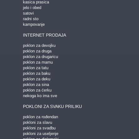
kasica prasica
jelo i obed
satovi
radni sto
kampovanje
INTERNET PRODAJA
poklon za devojku
poklon za druga
poklon za drugaricu
poklon za mamu
poklon za tatu
poklon za baku
poklon za deku
poklon za sina
poklon za ćerku
nekoga ko ima sve
POKLONI ZA SVAKU PRILIKU
poklon za rođendan
pokloni za slavu
pokloni za svadbu
pokloni za useljenje