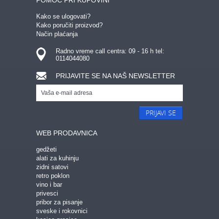
POMOĆ PRI KUPOVINI
Kako se ulogovati?
Kako poručiti proizvod?
Način plaćanja
Radno vreme call centra: 09 - 16 h tel:
0114044080
PRIJAVITE SE NA NAŠ NEWSLETTER
PRIJAVI SE
WEB PRODAVNICA
gedžeti
alati za kuhinju
zidni satovi
retro poklon
vino i bar
privesci
pribor za pisanje
sveske i rokovnici