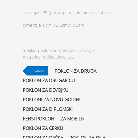
materijal: PP (polipropilen), aluminijum, staklo
dimenzije: 6cm x 2,5cm x 2,3cm
Idealan poklon za rođendan. Za druga,
drugaricu, dečka, devojku...
POKLON ZA DRUGA
TAGOVI
POKLON ZA DRUGARICU
POKLON ZA DEVOJKU
POKLONI ZA NOVU GODINU
POKLON ZA DIPLOMSKI
FENSI POKLON
ZA MOBILNI
POKLON ZA ĆERKU
POKLON ZA DEČKA
POKLON ZA SINA