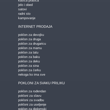
kasica prasica
jelo i obed
satovi
radni sto
kampovanje
INTERNET PRODAJA
poklon za devojku
poklon za druga
poklon za drugaricu
poklon za mamu
poklon za tatu
poklon za baku
poklon za deku
poklon za sina
poklon za ćerku
nekoga ko ima sve
POKLONI ZA SVAKU PRILIKU
poklon za rođendan
pokloni za slavu
pokloni za svadbu
pokloni za useljenje
poklon za diplomski