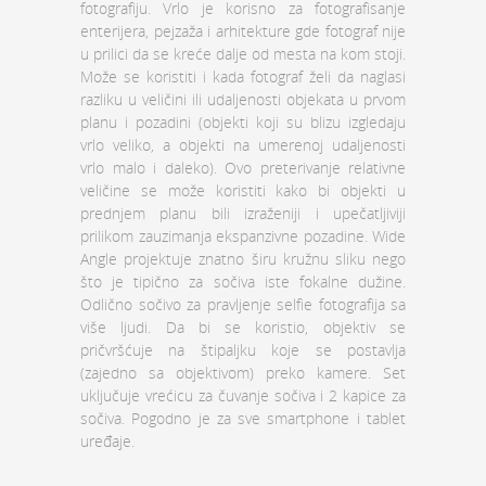
fotografiju. Vrlo je korisno za fotografisanje
enterijera, pejzaža i arhitekture gde fotograf nije
u prilici da se kreće dalje od mesta na kom stoji.
Može se koristiti i kada fotograf želi da naglasi
razliku u veličini ili udaljenosti objekata u prvom
planu i pozadini (objekti koji su blizu izgledaju
vrlo veliko, a objekti na umerenoj udaljenosti
vrlo malo i daleko). Ovo preterivanje relativne
veličine se može koristiti kako bi objekti u
prednjem planu bili izraženiji i upečatljiviji
prilikom zauzimanja ekspanzivne pozadine. Wide
Angle projektuje znatno širu kružnu sliku nego
što je tipično za sočiva iste fokalne dužine.
Odlično sočivo za pravljenje selfie fotografija sa
više ljudi. Da bi se koristio, objektiv se
pričvršćuje na štipaljku koje se postavlja
(zajedno sa objektivom) preko kamere. Set
uključuje vrećicu za čuvanje sočiva i 2 kapice za
sočiva. Pogodno je za sve smartphone i tablet
uređaje.