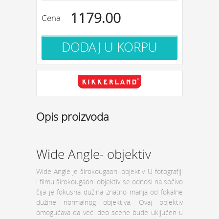
1179.00
Cena
Opis proizvoda
Wide Angle- objektiv
Wide Angle je širokougaoni objektiv. U fotografiji
i filmu širokougaoni objektiv se odnosi na sočivo
čija je fokusna dužina znatno manja od fokalne
dužine normalnog objektiva. Ovaj objektiv
omogućava da veći deo scene bude uključen u