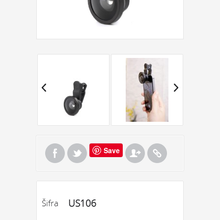
Save
US106
Šifra