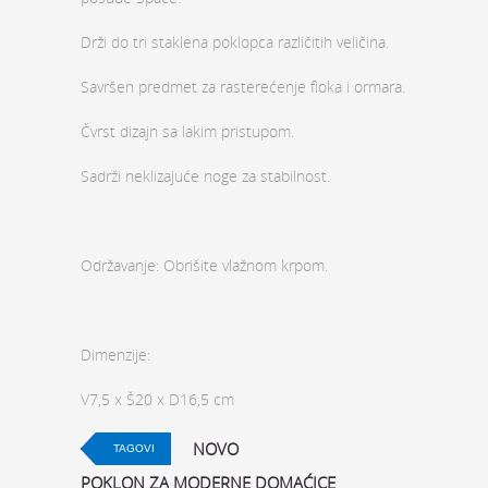
Drži do tri staklena poklopca različitih veličina.
Savršen predmet za rasterećenje fioka i ormara.
Čvrst dizajn sa lakim pristupom.
Sadrži neklizajuće noge za stabilnost.
Održavanje: Obrišite vlažnom krpom.
Dimenzije:
V7,5 x Š20 x D16,5 cm
NOVO
TAGOVI
POKLON ZA MODERNE DOMAĆICE