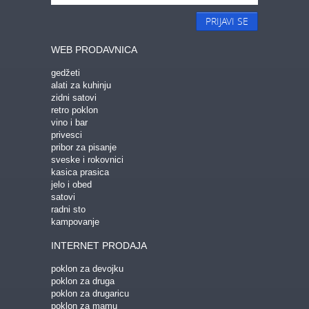
PRIJAVI SE
WEB PRODAVNICA
gedžeti
alati za kuhinju
zidni satovi
retro poklon
vino i bar
privesci
pribor za pisanje
sveske i rokovnici
kasica prasica
jelo i obed
satovi
radni sto
kampovanje
INTERNET PRODAJA
poklon za devojku
poklon za druga
poklon za drugaricu
poklon za mamu