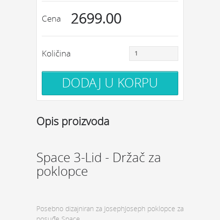
2699.00
Cena
Količina
Opis proizvoda
Space 3-Lid - Držač za
poklopce
Posebno dizajniran za JosephJoseph poklopce za
posuđe Space.