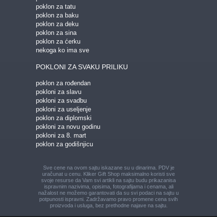
poklon za tatu
poklon za baku
poklon za deku
poklon za sina
poklon za ćerku
nekoga ko ima sve
POKLONI ZA SVAKU PRILIKU
poklon za rođendan
pokloni za slavu
pokloni za svadbu
pokloni za useljenje
poklon za diplomski
pokloni za novu godinu
pokloni za 8. mart
poklon za godišnjicu
Sve cene na ovom sajtu iskazane su u dinarima. PDV je
uračunat u cenu. Kliker Gift Shop maksimalno koristi sve
svoje resurse da Vam svi artikli na sajtu budu prikazani
sa
ispravnim nazivima, opisima, fotografijama i cenama, ali
nažalost ne možemo garantovati da su svi podaci na sajtu u
potpunosti ispravni.
Zadržavamo pravo promene cena svih
proizvoda i usluga, bez prethodne najave na sajtu.