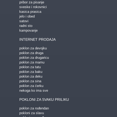
pribor za pisanje
sveske i rokovnici
kasica prasica
jelo i obed
satovi
radni sto
kampovanje
INTERNET PRODAJA
poklon za devojku
poklon za druga
poklon za drugaricu
poklon za mamu
poklon za tatu
poklon za baku
poklon za deku
poklon za sina
poklon za ćerku
nekoga ko ima sve
POKLONI ZA SVAKU PRILIKU
poklon za rođendan
pokloni za slavu