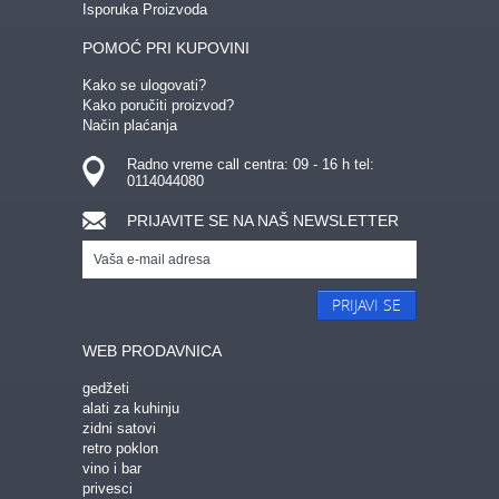
Isporuka Proizvoda
POMOĆ PRI KUPOVINI
Kako se ulogovati?
Kako poručiti proizvod?
Način plaćanja
Radno vreme call centra: 09 - 16 h tel:
0114044080
PRIJAVITE SE NA NAŠ NEWSLETTER
PRIJAVI SE
WEB PRODAVNICA
gedžeti
alati za kuhinju
zidni satovi
retro poklon
vino i bar
privesci