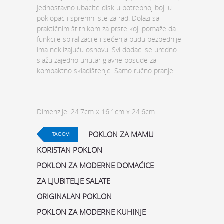
Jednostavno ubacite disk u potrebnoj boji u
poklopac i spremni ste za rad. Dolazi sa
praktičnim štitnikom za prste koji pomaže da
funkcije spiralizacije i sečenja budu bezbednije i
ima neklizajuću osnovu. Svi dodaci se uredno
slažu zajedno unutar glavne posude za
kompaktno skladištenje. Samo ručno pranje.
Dimenzije: 24.7cm x 16.1cm x 24.6cm
POKLON ZA MAMU
TAGOVI
KORISTAN POKLON
POKLON ZA MODERNE DOMAĆICE
ZA LJUBITELJE SALATE
ORIGINALAN POKLON
POKLON ZA MODERNE KUHINJE