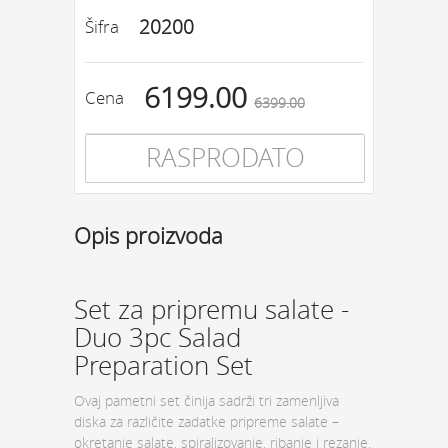
20200
Šifra
6199.00
Cena
6399.00
RASPRODATO
Opis proizvoda
Set za pripremu salate -
Duo 3pc Salad
Preparation Set
Ovaj pametni set činija sadrži tri zamenljiva
diska za različite zadatke pripreme salate –
okretanje salate, spiralizovanje, ribanje i rezanje.