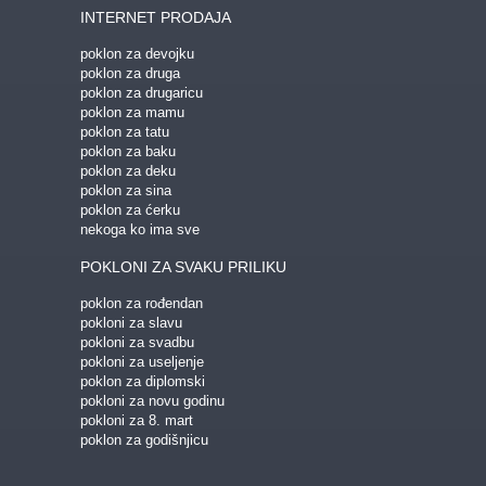
INTERNET PRODAJA
poklon za devojku
poklon za druga
poklon za drugaricu
poklon za mamu
poklon za tatu
poklon za baku
poklon za deku
poklon za sina
poklon za ćerku
nekoga ko ima sve
POKLONI ZA SVAKU PRILIKU
poklon za rođendan
pokloni za slavu
pokloni za svadbu
pokloni za useljenje
poklon za diplomski
pokloni za novu godinu
pokloni za 8. mart
poklon za godišnjicu