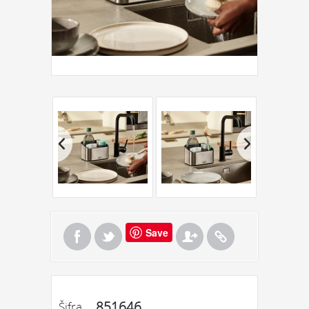
Save
851646
Šifra