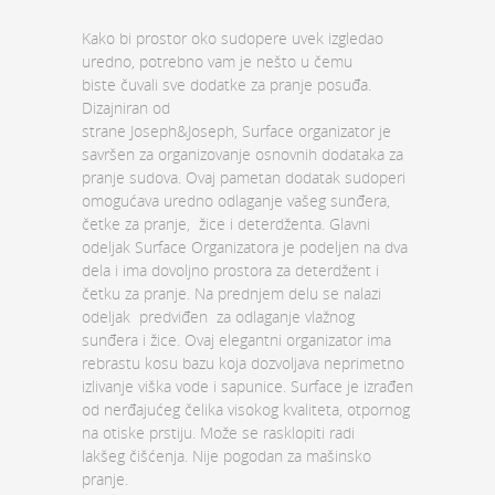
Kako bi prostor oko sudopere uvek izgledao
uredno, potrebno vam je nešto u čemu
biste čuvali sve dodatke za pranje posuđa.
Dizajniran od
strane Joseph&Joseph, Surface organizator je
savršen za organizovanje osnovnih dodataka za
pranje sudova. Ovaj pametan dodatak sudoperi
omogućava uredno odlaganje vašeg sunđera,
četke za pranje, žice i deterdženta. Glavni
odeljak Surface Organizatora je podeljen na dva
dela i ima dovoljno prostora za deterdžent i
četku za pranje. Na prednjem delu se nalazi
odeljak predviđen za odlaganje vlažnog
sunđera i žice. Ovaj elegantni organizator ima
rebrastu kosu bazu koja dozvoljava neprimetno
izlivanje viška vode i sapunice. Surface je izrađen
od nerđajućeg čelika visokog kvaliteta, otpornog
na otiske prstiju. Može se rasklopiti radi
lakšeg čišćenja. Nije pogodan za mašinsko
pranje.