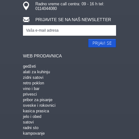
Radno vreme call centra: 09 - 16 h tel:
0114044080
PRIJAVITE SE NA NAŠ NEWSLETTER
PRIJAVI SE
WEB PRODAVNICA
gedžeti
alati za kuhinju
zidni satovi
retro poklon
vino i bar
privesci
pribor za pisanje
sveske i rokovnici
kasica prasica
jelo i obed
satovi
radni sto
kampovanje