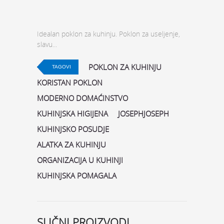
Idealan poklon za kuhinju. Poklon za useljenje,
slavu...
POKLON ZA KUHINJU
TAGOVI
KORISTAN POKLON
MODERNO DOMAĆINSTVO
KUHINJSKA HIGIJENA
JOSEPHJOSEPH
KUHINJSKO POSUDJE
ALATKA ZA KUHINJU
ORGANIZACIJA U KUHINJI
KUHINJSKA POMAGALA
SLIČNI PROIZVODI