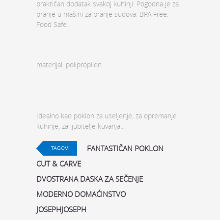
praktičan dodatak svakoj kuhinji. Pogodna je za
pranje u mašini za pranje sudova. BPA Free.
Food Safe.
materijal: polipropilen
Idealno kao poklon za useljenje, za opremanje
kuhinje, za ljubitelje kuvanja...
FANTASTIČAN POKLON
TAGOVI
CUT & CARVE
DVOSTRANA DASKA ZA SEČENJE
MODERNO DOMAĆINSTVO
JOSEPHJOSEPH