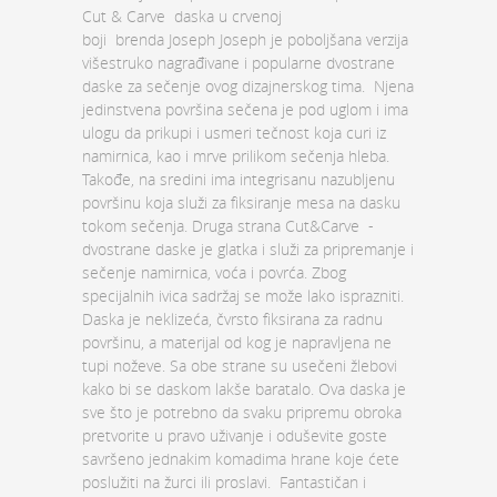
Cut & Carve daska u crvenoj
boji brenda Joseph Joseph je poboljšana verzija
višestruko nagrađivane i popularne dvostrane
daske za sečenje ovog dizajnerskog tima. Njena
jedinstvena površina sečena je pod uglom i ima
ulogu da prikupi i usmeri tečnost koja curi iz
namirnica, kao i mrve prilikom sečenja hleba.
Takođe, na sredini ima integrisanu nazubljenu
površinu koja služi za fiksiranje mesa na dasku
tokom sečenja. Druga strana Cut&Carve -
dvostrane daske je glatka i služi za pripremanje i
sečenje namirnica, voća i povrća. Zbog
specijalnih ivica sadržaj se može lako isprazniti.
Daska je neklizeća, čvrsto fiksirana za radnu
površinu, a materijal od kog je napravljena ne
tupi noževe. Sa obe strane su usečeni žlebovi
kako bi se daskom lakše baratalo. Ova daska je
sve što je potrebno da svaku pripremu obroka
pretvorite u pravo uživanje i oduševite goste
savršeno jednakim komadima hrane koje ćete
poslužiti na žurci ili proslavi. Fantastičan i