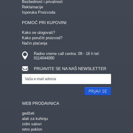
Bezbednost i privatnost
Reklamacije
Isporuka Proizvoda
POMOĆ PRI KUPOVINI
Kako se ulogovati?
Kako poručiti proizvod?
Način plaćanja
Radno vreme call centra: 09 - 16 h tel:
0114044080
PRIJAVITE SE NA NAŠ NEWSLETTER
PRIJAVI SE
WEB PRODAVNICA
gedžeti
alati za kuhinju
zidni satovi
retro poklon