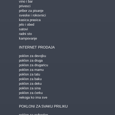
vino i bar
privesci
pribor za pisanje
sveske i rokovnici
kasica prasica
jelo i obed
satovi
radni sto
kampovanje
INTERNET PRODAJA
poklon za devojku
poklon za druga
poklon za drugaricu
poklon za mamu
poklon za tatu
poklon za baku
poklon za deku
poklon za sina
poklon za ćerku
nekoga ko ima sve
POKLONI ZA SVAKU PRILIKU
poklon za rođendan