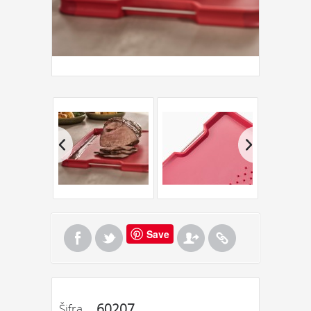
Save
60207
Šifra