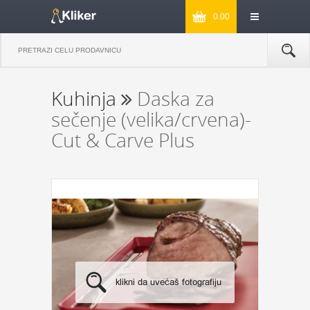
0.00
Kuhinja
Daska za
sečenje (velika/crvena)-
Cut & Carve Plus