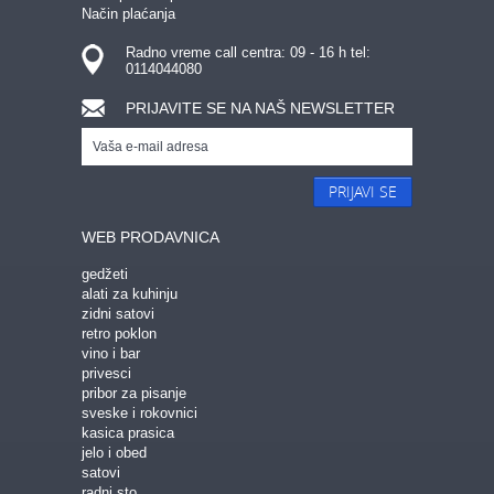
Način plaćanja
Radno vreme call centra: 09 - 16 h tel:
0114044080
PRIJAVITE SE NA NAŠ NEWSLETTER
PRIJAVI SE
WEB PRODAVNICA
gedžeti
alati za kuhinju
zidni satovi
retro poklon
vino i bar
privesci
pribor za pisanje
sveske i rokovnici
kasica prasica
jelo i obed
satovi
radni sto