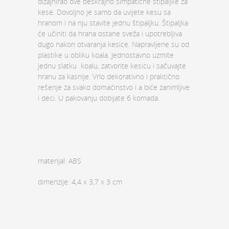
dizajnirao ove beskrajno simpatične štipaljke za
kese. Dovoljno je samo da uvijete kesu sa
hranom i na nju stavite jednu štipaljku. Štipaljka
će učiniti da hrana ostane sveža i upotrebljiva
dugo nakon otvaranja kesice. Napravljene su od
plastike u obliku koala. Jednostavno uzmite
jednu slatku koalu, zatvorite kesicu i sačuvajte
hranu za kasnije. Vrlo dekorativno i praktično
rešenje za svako domaćinstvo i a biće zanimljive
i deci. U pakovanju dobijate 6 komada.
materijal: ABS
dimenzije: 4,4 x 3,7 x 3 cm