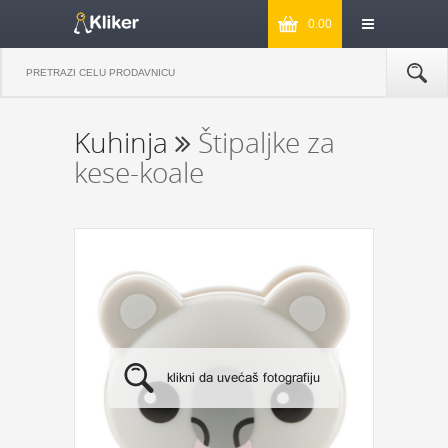
0.00
Kuhinja
Štipaljke za
kese-koale