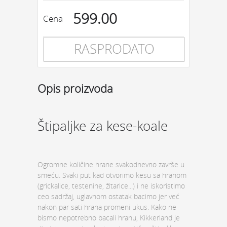
599.00
Cena
RASPRODATO
Opis proizvoda
Štipaljke za kese-koale
Ogromne količine hrane svakodnevno završe u
smeću. Svaki put kad otvorimo kesu sa hranom
(grickalice, testenine, žitarice...) i ne iskoristimo
ceo sadržaj, uglavnom ostatak bacimo jer već
nakon par sati hrana promeni ukus. Kako ne
bismo nepotrebno bacali hranu, Kikkerland je