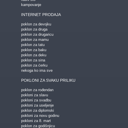
kampovanje
INTERNET PRODAJA
poklon za devojku
poklon za druga
poklon za drugaricu
poklon za mamu
poklon za tatu
poklon za baku
poklon za deku
poklon za sina
poklon za ćerku
nekoga ko ima sve
POKLONI ZA SVAKU PRILIKU
poklon za rođendan
pokloni za slavu
pokloni za svadbu
pokloni za useljenje
poklon za diplomski
pokloni za novu godinu
pokloni za 8. mart
poklon za godišnjicu