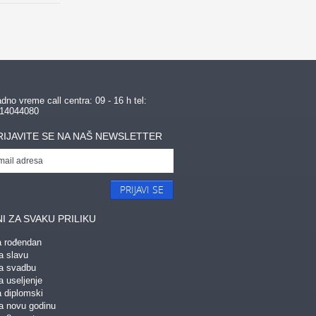
dno vreme call centra: 09 - 16 h tel:
14044080
RIJAVITE SE NA NAŠ NEWSLETTER
PRIJAVI SE
I ZA SVAKU PRILIKU
a rođendan
a slavu
za svadbu
a useljenje
a diplomski
za novu godinu