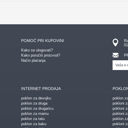
POMOĆ PRI KUPOVINI
Ra
01
Kako se ulogovati?
P
Kako poručiti proizvod?
Način plaćanja
INTERNET PRODAJA
POKLON
poklon za devojku
poklon z
poklon za druga
pokloni z
poklon za drugaricu
pokloni 
poklon za mamu
pokloni z
poklon za tatu
poklon z
poklon za baku
pokloni 