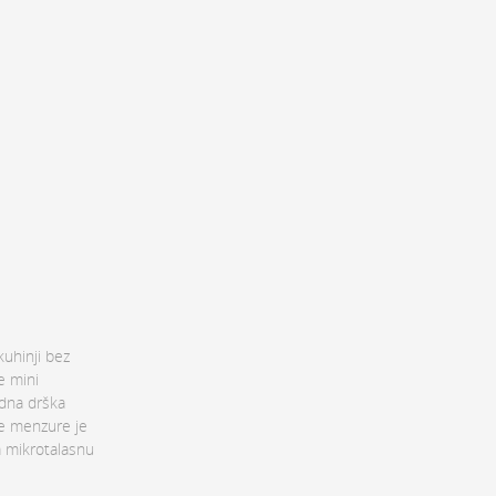
kuhinji bez
e mini
odna drška
ve menzure je
a mikrotalasnu