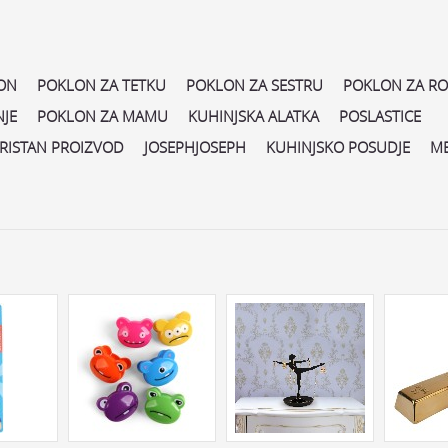
ON
POKLON ZA TETKU
POKLON ZA SESTRU
POKLON ZA R
JE
POKLON ZA MAMU
KUHINJSKA ALATKA
POSLASTICE
RISTAN PROIZVOD
JOSEPHJOSEPH
KUHINJSKO POSUDJE
M