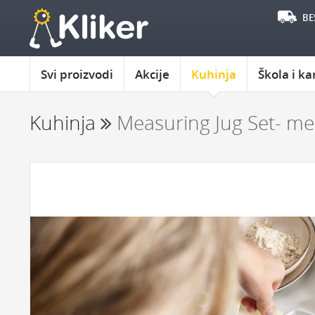
BE
Svi proizvodi
Akcije
Kuhinja
Škola i ka
Kuhinja
Measuring Jug Set- me