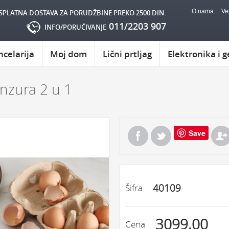
O nama
Ve
SPLATNA DOSTAVA ZA PORUDŽBINE PREKO 2500 DIN.
011/2203 907
INFO/PORUČIVANJE
ncelarija
Moj dom
Lični prtljag
Elektronika i g
nzura 2 u 1
Save
40109
Šifra
3099.00
Cena