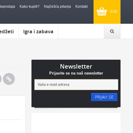
leprodaja
Kako kupiti?
Najčešća pitanja
Kontakt
0.00
edžeti
Igra i zabava
Newsletter
Prijavite se na naš newsletter
PRIJAVI SE