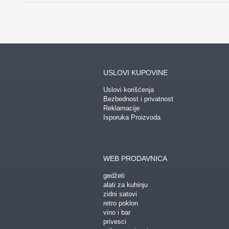
USLOVI KUPOVINE
Uslovi korišćenja
Bezbednost i privatnost
Reklamacije
Isporuka Proizvoda
WEB PRODAVNICA
gedžeti
alati za kuhinju
zidni satovi
retro poklon
vino i bar
privesci