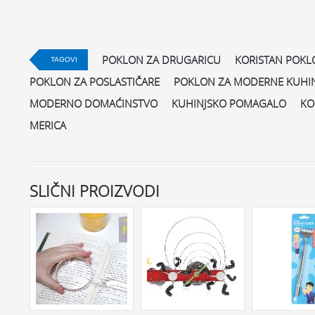
POKLON ZA DRUGARICU
KORISTAN POKL
TAGOVI
POKLON ZA POSLASTIČARE
POKLON ZA MODERNE KUHIN
MODERNO DOMAĆINSTVO
KUHINJSKO POMAGALO
KO
MERICA
SLIČNI PROIZVODI