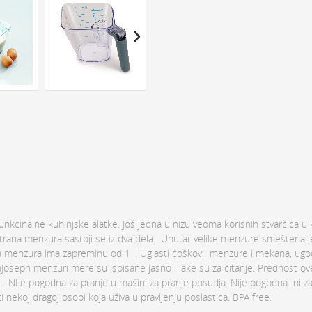
kcinalne kuhinjske alatke. Još jedna u nizu veoma korisnih stvarčica u 
trana menzura sastoji se iz dva dela. Unutar velike menzure smeštena j
ika menzura ima zapreminu od 1 l. Uglasti ćoškovi menzure i mekana, ug
Joseph menzuri mere su ispisane jasno i lake su za čitanje. Prednost o
i. NIje pogodna za pranje u mašini za pranje posudja. Nije pogodna ni z
nekoj dragoj osobi koja uživa u pravljenju poslastica. BPA free.