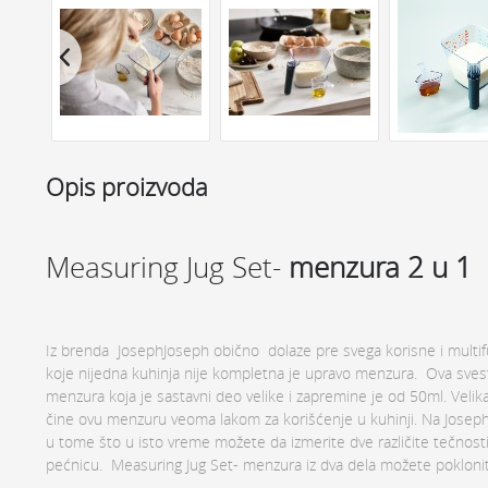
Opis proizvoda
Measuring Jug Set-
menzura 2 u 1
Iz brenda JosephJoseph obično dolaze pre svega korisne i multifun
koje nijedna kuhinja nije kompletna je upravo menzura. Ova sves
menzura koja je sastavni deo velike i zapremine je od 50ml. Vel
čine ovu menzuru veoma lakom za korišćenje u kuhinji. Na Joseph
u tome što u isto vreme možete da izmerite dve različite tečnost
pećnicu. Measuring Jug Set- menzura iz dva dela možete pokloniti 