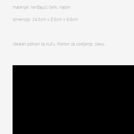
materijal: nerđajući čelik, najlon
dimenzije: 24.5cm x 8.5cm x 9.8cm
Idealan poklon za kuću. Poklon za useljenje, slavu...