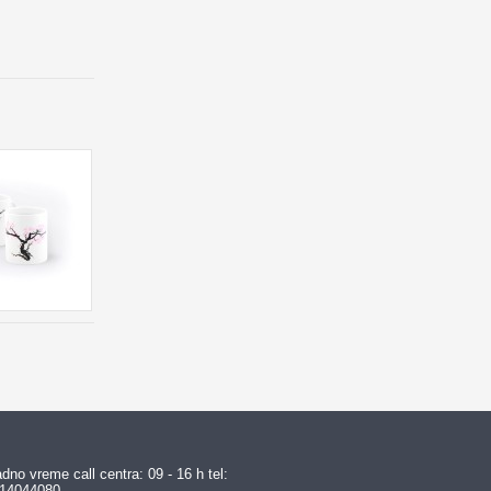
dno vreme call centra: 09 - 16 h tel:
14044080