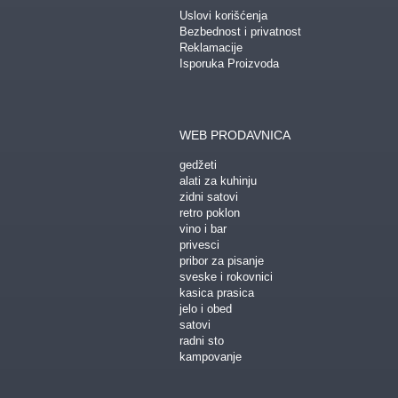
Uslovi korišćenja
Bezbednost i privatnost
Reklamacije
Isporuka Proizvoda
WEB PRODAVNICA
gedžeti
alati za kuhinju
zidni satovi
retro poklon
vino i bar
privesci
pribor za pisanje
sveske i rokovnici
kasica prasica
jelo i obed
satovi
radni sto
kampovanje