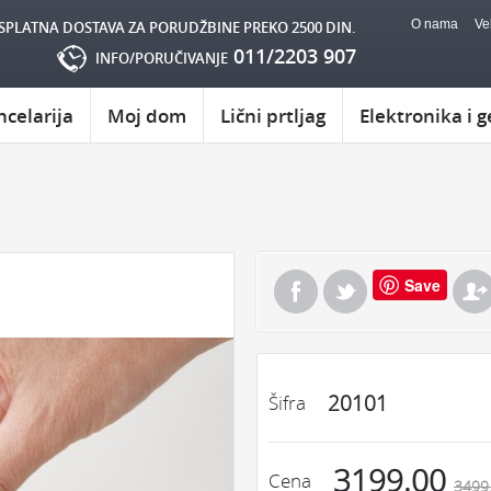
O nama
Ve
SPLATNA DOSTAVA ZA PORUDŽBINE PREKO 2500 DIN.
011/2203 907
INFO/PORUČIVANJE
ncelarija
Moj dom
Lični prtljag
Elektronika i g
Save
20101
Šifra
3199.00
Cena
3499