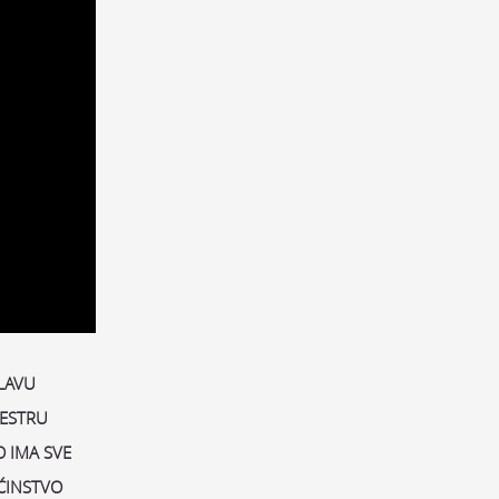
LAVU
SESTRU
 IMA SVE
ĆINSTVO