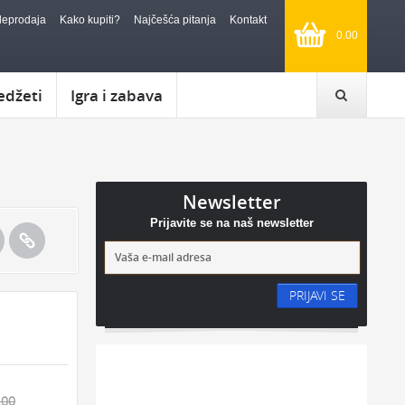
leprodaja
Kako kupiti?
Najčešća pitanja
Kontakt
0.00
edžeti
Igra i zabava
Newsletter
Prijavite se na naš newsletter
PRIJAVI SE
.00