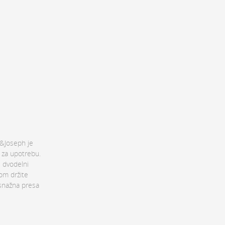
h&Joseph je
e za upotrebu.
i dvodelni
om držite
 snažna presa