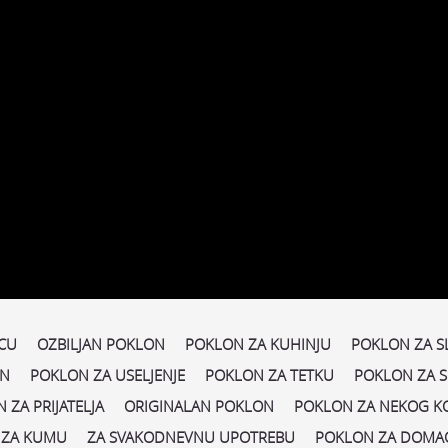
CU
OZBILJAN POKLON
POKLON ZA KUHINJU
POKLON ZA S
ON
POKLON ZA USELJENJE
POKLON ZA TETKU
POKLON ZA 
 ZA PRIJATELJA
ORIGINALAN POKLON
POKLON ZA NEKOG KO
 ZA KUMU
ZA SVAKODNEVNU UPOTREBU
POKLON ZA DOMA