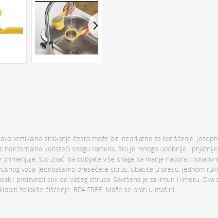
hovo vertikalno stiskanje često može biti neprijatno za korišćenje. Josep
uje horizontalno koristeći snagu ramena, što je mnogo udobnije i prijatnij
primenjuje, što znači da dobijate više snage sa manje napora. Inovativn
rusnog voća. Jednostavno presečete citrus, ubacite u presu, jednom ruk
sak i proizvesti sok od Vašeg citrusa. Savršena je za limun i limetu. Ova
klopiti za lakše čišćenje. BPA FREE. Može se prati u mašini.