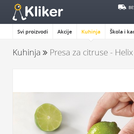
BE
Svi proizvodi
Akcije
Kuhinja
Škola i ka
Kuhinja
Presa za citruse - Helix