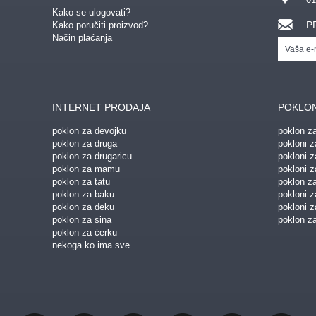
Kako se ulogovati?
P
Kako poručiti proizvod?
Način plaćanja
INTERNET PRODAJA
POKLON
poklon za devojku
poklon z
poklon za druga
pokloni z
poklon za drugaricu
pokloni 
poklon za mamu
pokloni z
poklon za tatu
poklon z
poklon za baku
pokloni 
poklon za deku
pokloni z
poklon za sina
poklon za
poklon za ćerku
nekoga ko ima sve