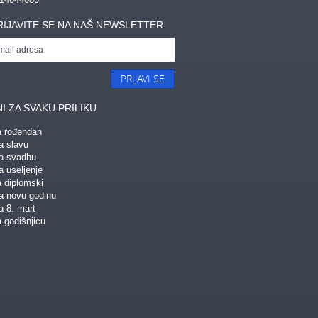
RIJAVITE SE NA NAŠ NEWSLETTER
PRIJAVI SE
I ZA SVAKU PRILIKU
a rođendan
a slavu
za svadbu
a useljenje
a diplomski
za novu godinu
a 8. mart
 godišnjicu