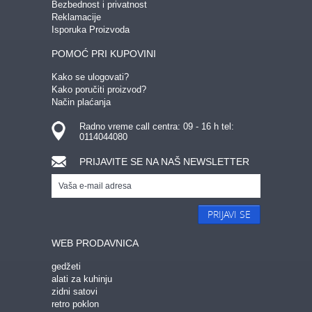
Bezbednost i privatnost
Reklamacije
Isporuka Proizvoda
POMOĆ PRI KUPOVINI
Kako se ulogovati?
Kako poručiti proizvod?
Način plaćanja
Radno vreme call centra: 09 - 16 h tel:
0114044080
PRIJAVITE SE NA NAŠ NEWSLETTER
PRIJAVI SE
WEB PRODAVNICA
gedžeti
alati za kuhinju
zidni satovi
retro poklon