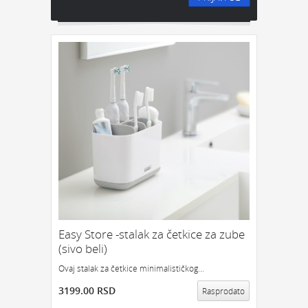
Easy Store -stalak za četkice za zube
(sivo beli)
Ovaj stalak za četkice minimalističkog...
3199.00 RSD
Rasprodato