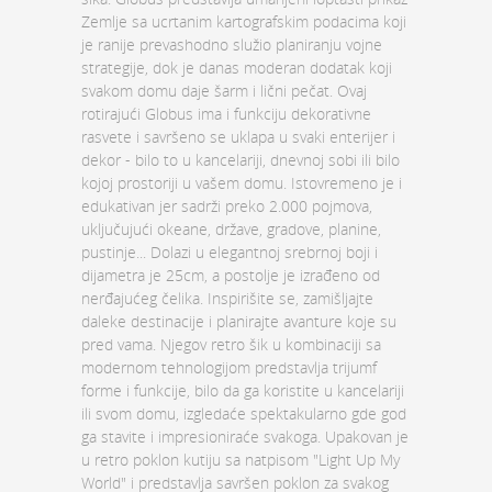
Zemlje sa ucrtanim kartografskim podacima koji
je ranije prevashodno služio planiranju vojne
strategije, dok je danas moderan dodatak koji
svakom domu daje šarm i lični pečat. Ovaj
rotirajući
Globus ima i funkciju dekorativne
rasvete i savršeno se uklapa u svaki enterijer i
dekor - bilo to u kancelariji, dnevnoj sobi ili bilo
kojoj prostoriji u vašem domu. Istovremeno je i
edukativan jer sadrži preko 2.000 pojmova,
uključujući okeane, države, gradove, planine,
pustinje... Dolazi u elegantnoj srebrnoj boji i
dijametra je 25cm, a postolje je izrađeno od
nerđajućeg čelika. Inspirišite se, zamišljajte
daleke destinacije i planirajte avanture koje su
pred vama. Njegov retro šik u kombinaciji sa
modernom tehnologijom predstavlja trijumf
forme i funkcije, bilo da ga koristite u kancelariji
ili svom domu, izgledaće spektakularno gde god
ga stavite i impresioniraće svakoga. Upakovan je
u retro poklon kutiju sa natpisom "Light Up My
World" i predstavlja savršen poklon za svakog