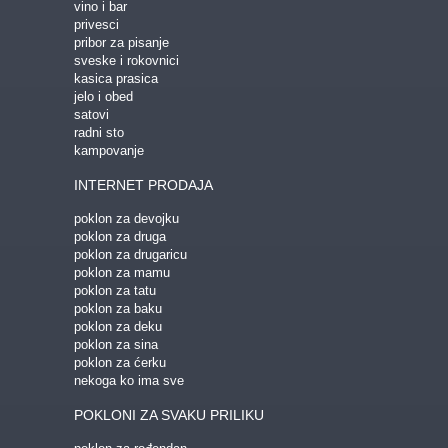
vino i bar
privesci
pribor za pisanje
sveske i rokovnici
kasica prasica
jelo i obed
satovi
radni sto
kampovanje
INTERNET PRODAJA
poklon za devojku
poklon za druga
poklon za drugaricu
poklon za mamu
poklon za tatu
poklon za baku
poklon za deku
poklon za sina
poklon za ćerku
nekoga ko ima sve
POKLONI ZA SVAKU PRILIKU