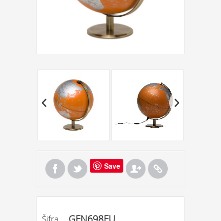
Save
GEN698EU
Šifra