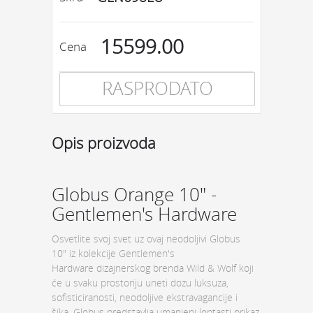
15599.00
Cena
RASPRODATO
Opis proizvoda
Globus Orange 10" -
Gentlemen's Hardware
Osvetlite svoj svet uz ovaj neodoljivi
Globus
10" iz kolekcije Gentlemen's
Hardware dizajnerskog brenda Wild & Wolf koji
će u svaku prostoriju uneti dozu luksuza,
sofisticiranosti, neodoljive ekstravagancije i
šika. Globus predstavlja umanjeni loptasti prikaz