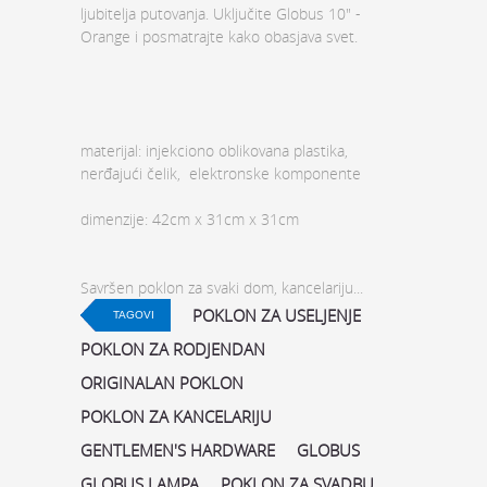
ljubitelja putovanja. Uključite
Globus 10" -
Orange i posmatrajte kako obasjava svet.
materijal: injekciono oblikovana plastika,
nerđajući čelik, elektronske komponente
dimenzije: 42cm x 31cm x 31cm
Savršen poklon za svaki dom, kancelariju...
POKLON ZA USELJENJE
TAGOVI
POKLON ZA RODJENDAN
ORIGINALAN POKLON
POKLON ZA KANCELARIJU
GENTLEMEN'S HARDWARE
GLOBUS
GLOBUS LAMPA
POKLON ZA SVADBU