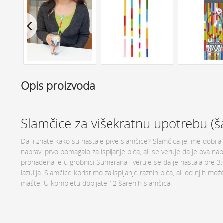
Opis proizvoda
Slamčice za višekratnu upotrebu (š
Da li znate kako su nastale prve slamčice? Slamčica je ime dobila p
napravi prvo pomagalo za ispijanje pića, ali se veruje da je ova nap
pronađena je u grobnici Sumerana i veruje se da je nastala pre 3.
lazulija. Slamčice koristimo za ispijanje raznih pića, ali od njih m
mašte. U kompletu dobijate 12 šarenih slamčica.