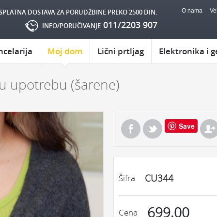
O nama
Ve
SPLATNA DOSTAVA ZA PORUDŽBINE PREKO 2500 DIN.
011/2203 907
INFO/PORUČIVANJE
ncelarija
Moj dom
Lični prtljag
Elektronika i g
nu upotrebu (šarene)
Save
CU344
Šifra
699.00
Cena