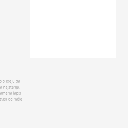
bio ideju da
 najstarija,
kamena lapis
zavisi od naše