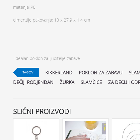
materijal:PE
dimenzije pakovanja: 10 x 27,9 x 1,4 cm
Idealan poklon za ljubitelje zabave.
KIKKERLAND
POKLON ZA ZABAVU
SLA
TAGOVI
DEČIJI RODJENDAN
ŽURKA
SLAMČICE
ZA DECU I OD
SLIČNI PROIZVODI