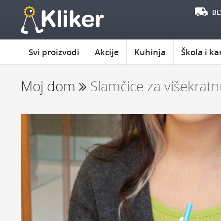
BE
Svi proizvodi
Akcije
Kuhinja
Škola i ka
Moj dom
Slamčice za višekrat