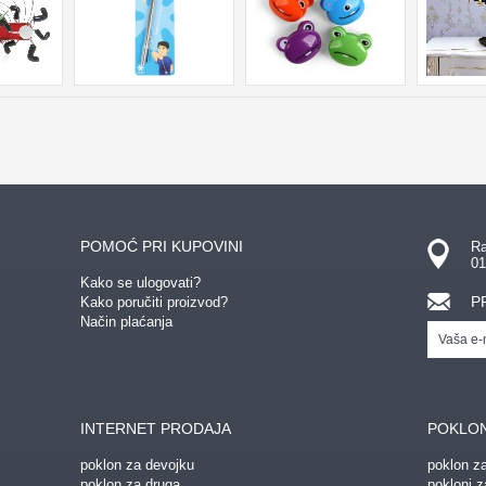
POMOĆ PRI KUPOVINI
Ra
01
Kako se ulogovati?
P
Kako poručiti proizvod?
Način plaćanja
INTERNET PRODAJA
POKLON
poklon za devojku
poklon z
poklon za druga
pokloni z