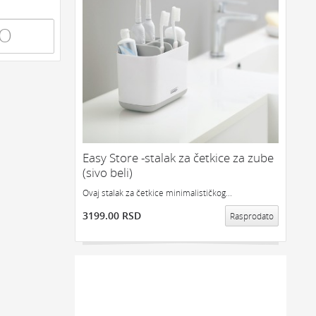
TO
Easy Store -stalak za četkice za zube
(sivo beli)
Ovaj stalak za četkice minimalističkog...
3199.00 RSD
Rasprodato