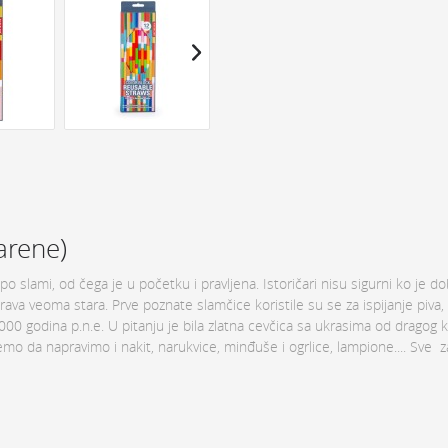
arene)
o slami, od čega je u početku i pravljena. Istoričari nisu sigurni ko je do
rava veoma stara. Prve poznate slamčice koristile su se za ispijanje piva, a
000 godina p.n.e. U pitanju je bila zlatna cevčica sa ukrasima od dragog 
ožemo da napravimo i nakit, narukvice, minđuše i ogrlice, lampione.... Sve 