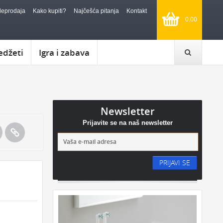
leprodaja
Kako kupiti?
Najčešća pitanja
Kontakt
0.00
edžeti
Igra i zabava
Newsletter
Prijavite se na naš newsletter
PRIJAVI SE