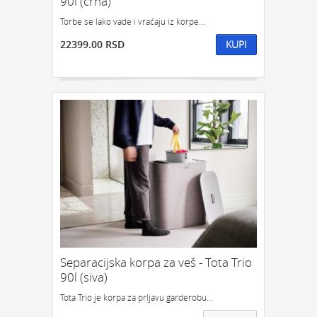
90l (crna)
GEDŽETI
LED
IPHONE
LED SVETLO
Torbe se lako vade i vraćaju iz korpe...
POKLON ZA TINEJDŽERE
22399.00 RSD
KUPI
IZDVAJAMO:
NAJPRODAVANIJE
NOVO
PRONAĐI
Separacijska korpa za veš - Tota Trio
90l (siva)
Tota Trio je korpa za prljavu garderobu...