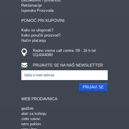
Bezbednost i privatnost
Reklamacije
Isporuka Proizvoda
POMOĆ PRI KUPOVINI
Kako se ulogovati?
Kako poručiti proizvod?
Način plaćanja
Radno vreme call centra: 09 - 16 h tel:
0114044080
PRIJAVITE SE NA NAŠ NEWSLETTER
PRIJAVI SE
WEB PRODAVNICA
gedžeti
alati za kuhinju
zidni satovi
retro poklon