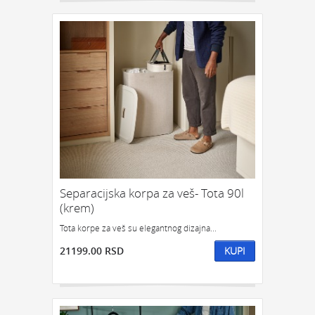
Separacijska korpa za veš- Tota 90l
(krem)
Tota korpe za veš su elegantnog dizajna...
21199.00 RSD
KUPI