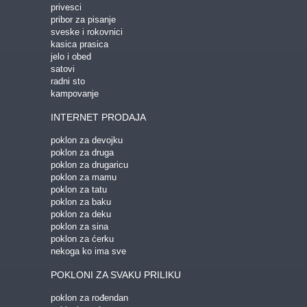
privesci
pribor za pisanje
sveske i rokovnici
kasica prasica
jelo i obed
satovi
radni sto
kampovanje
INTERNET PRODAJA
poklon za devojku
poklon za druga
poklon za drugaricu
poklon za mamu
poklon za tatu
poklon za baku
poklon za deku
poklon za sina
poklon za ćerku
nekoga ko ima sve
POKLONI ZA SVAKU PRILIKU
poklon za rođendan