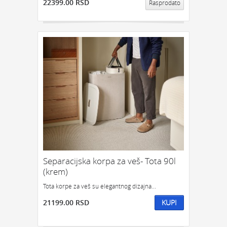
22399.00 RSD
Rasprodato
Separacijska korpa za veš- Tota 90l
(krem)
Tota korpe za veš su elegantnog dizajna...
21199.00 RSD
KUPI