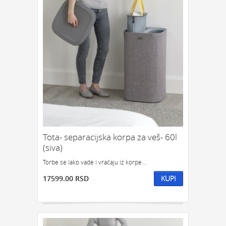
Tota- separacijska korpa za veš- 60l
(siva)
Torbe se lako vade i vraćaju iz korpe...
17599.00 RSD
KUPI