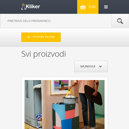
0.00
IZABERITE OPSEG CENA
OTVORI FILTER
DO 1000
OD 1000 DO 2000
OD 2000 DO 3000
PREKO 3000
Svi proizvodi
IZABERITE PROIZVOĐAČA
NAJNOVIJI
KIKKERLAND
JOSEPH & JOSEPH
MONKEY BUSINESS
NPW
REMEMBER
DYNOMIGHTY
COOKUT
WILD AND WOLF
NPW
J-ME
GENTLEMEN‘S HARDWARE
KIKKERLAND
POKLON JE ZA:
POKLON ZA MAMU
POKLON ZA TATU
POKLON ZA BAKU
POKLON ZA DEKU