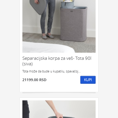
Separacijska korpa za veš- Tota 90l
(siva)
Tota može da bude u kupatilu, spavaćoj...
21199.00 RSD
KUPI