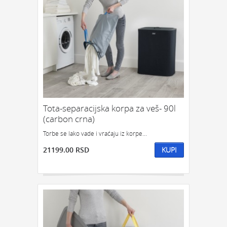
Tota-separacijska korpa za veš- 90l
(carbon crna)
Torbe se lako vade i vraćaju iz korpe...
21199.00 RSD
KUPI