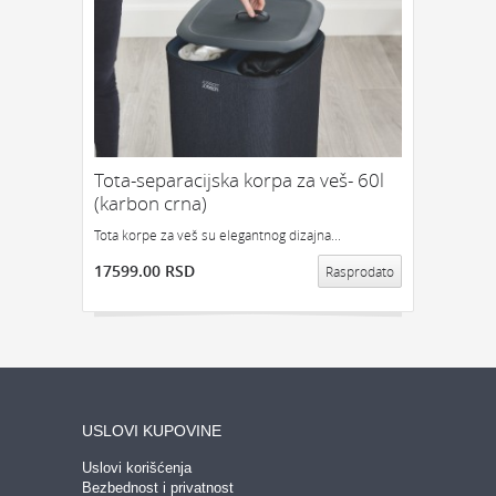
Tota-separacijska korpa za veš- 60l
(karbon crna)
Tota korpe za veš su elegantnog dizajna...
17599.00 RSD
Rasprodato
USLOVI KUPOVINE
Uslovi korišćenja
Bezbednost i privatnost