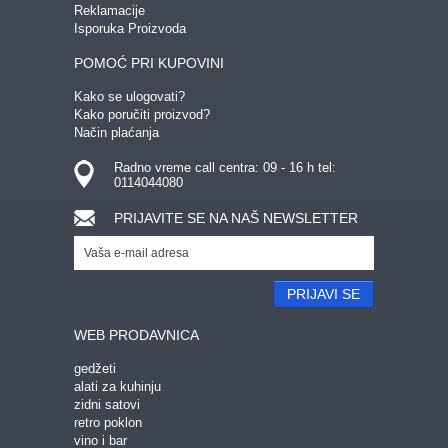
Reklamacije
Isporuka Proizvoda
POMOĆ PRI KUPOVINI
Kako se ulogovati?
Kako poručiti proizvod?
Način plaćanja
Radno vreme call centra: 09 - 16 h tel:
0114044080
PRIJAVITE SE NA NAŠ NEWSLETTER
PRIJAVI SE
WEB PRODAVNICA
gedžeti
alati za kuhinju
zidni satovi
retro poklon
vino i bar