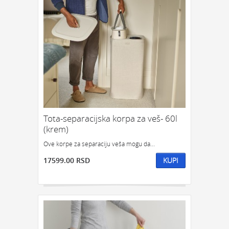
Tota-separacijska korpa za veš- 60l
(krem)
Ove korpe za separaciju veša mogu da...
17599.00 RSD
KUPI