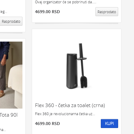
Ovaj organizator će se pobrinuti da.....
4699.00 RSD
eg...
Rasprodato
Rasprodato
Flex 360 - četka za toalet (crna)
Tota 90l
Flex 360 je revolucionarna četka uz...
4699.00 RSD
KUPI
a...