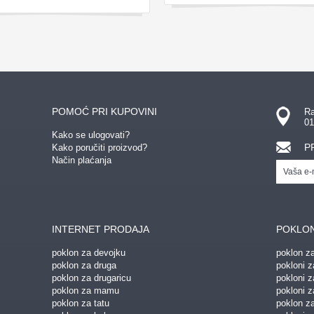
POMOĆ PRI KUPOVINI
Ra
01
Kako se ulogovati?
P
Kako poručiti proizvod?
Način plaćanja
INTERNET PRODAJA
POKLON
poklon za devojku
poklon z
poklon za druga
pokloni z
poklon za drugaricu
pokloni 
poklon za mamu
pokloni z
poklon za tatu
poklon z