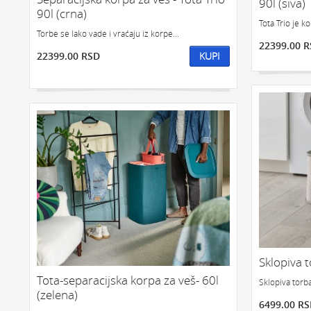
90l (siva)
90l (crna)
Tota Trio je k
Torbe se lako vade i vraćaju iz korpe...
22399.00 
22399.00 RSD
KUPI
Sklopiva t
Tota-separacijska korpa za veš- 60l
Sklopiva torb
(zelena)
6499.00 R