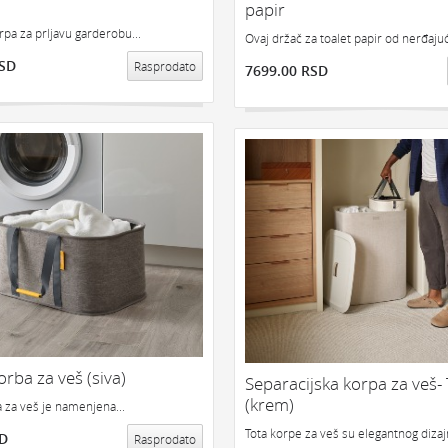
papir
orpa za prljavu garderobu...
Ovaj držač za toalet papir od nerđajuć
RSD
Rasprodato
7699.00 RSD
orba za veš (siva)
Separacijska korpa za veš- 
(krem)
a za veš je namenjena...
Tota korpe za veš su elegantnog dizajn
SD
Rasprodato