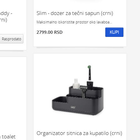
SVETLO
POSUDE ZA ZAMRZIVAC
ddy -
Slim - dozer za tečni sapun (crni)
rni)
Maksimalno iskoristite prostor oko lavaboa...
2799.00 RSD
KUPI
Rasprodato
Organizator sitnica za kupatilo (crni)
 toalet