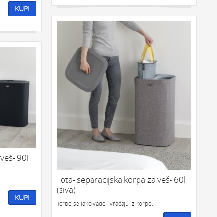
KUPI
veš- 90l
Tota- separacijska korpa za veš- 60l
.
(siva)
KUPI
Torbe se lako vade i vraćaju iz korpe...