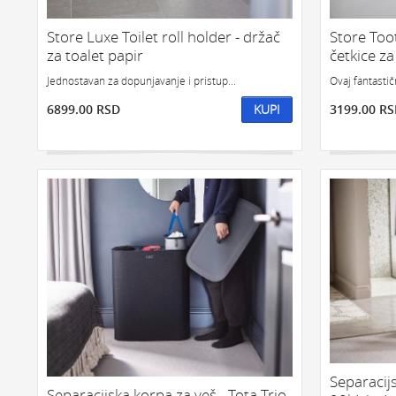
NAJPRODAVAN
Store Luxe Toilet roll holder - držač
Store Too
za toalet papir
četkice za
Jednostavan za dopunjavanje i pristup...
Ovaj fantastičn
6899.00 RSD
KUPI
3199.00 R
Separacijs
Separacijska korpa za veš - Tota Trio