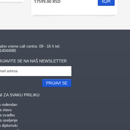
17599.00 RSD
KUPI
dno vreme call centra: 09 - 16 h tel:
14044080
RIJAVITE SE NA NAŠ NEWSLETTER
PRIJAVI SE
I ZA SVAKU PRILIKU
a rođendan
a slavu
za svadbu
a useljenje
a diplomski