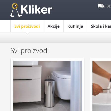
BE
Svi proizvodi
Akcije
Kuhinja
Škola i ka
IZABERITE OPSEG CENA
POKLON JE ZA:
DO 1000
OD 1000 DO 2000
OD 2000 DO 3000
POKLON ZA M
Svi proizvodi
PREKO 3000
POKLON ZA B
POKLON ZA D
IZABERITE PROIZVOĐAČA
POKLON ZA D
KIKKERLAND
JOSEPH & JOSEPH
POKLON ZA Ć
MONKEY BUSINESS
NPW
REMEMBER
POKLON ZA SI
DYNOMIGHTY
COOKUT
WILD AND WOLF
ZA ŠKOLU I KAN
NPW
J-ME
GENTLEMEN‘S HARDWARE
KIKKERLAND
RADNI STO
SVESKE I ROK
IZDVAJAMO: