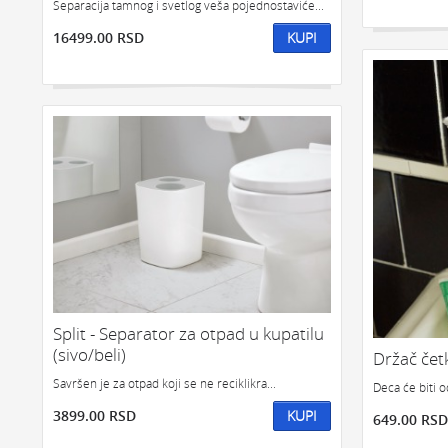
Separacija tamnog i svetlog veša pojednostaviće...
16499.00 RSD
KUPI
Split - Separator za otpad u kupatilu
(sivo/beli)
Držač čet
Savršen je za otpad koji se ne reciklikra...
Deca će biti o
3899.00 RSD
KUPI
649.00 RSD