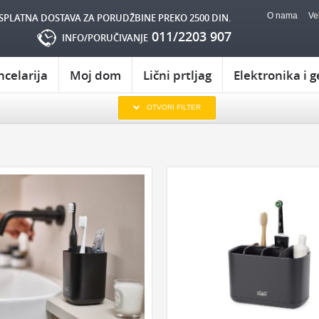
O nama
Ve
SPLATNA DOSTAVA ZA PORUDŽBINE PREKO 2500 DIN.
011/2203 907
INFO/PORUČIVANJE
ncelarija
Moj dom
Lični prtljag
Elektronika i g
KOJOM ZGODOM:
OTVORI FILTER
AMU
POKLON ZA TATU
POKLONI ZA SLAVU
POKLON ZA RO
AKU
POKLON ZA DEKU
POKLON ZA GODIŠNJICU
RUGA
POKLON ZA DRUGARICU
POKLONI ZA NOVU GODINU
POKLON
EVOJKU
NEKOGA KO IMA SVE
POKLONI ZA USELJENJE
POKLON Z
ERKU
POKLON ZA DEČKA
POKLONI ZA ŽURKU
ODMOR I OPUŠ
NA
POKLONI ZA 8. MART
CELARIJU:
GEDŽETI:
PRIBOR ZA PISANJE
ZA KNJIGE
USB
ZA RAČUNAR
ZA MOBILNI
OVNICI
OSTALI KORISNI GEDŽETI
PRIVESCI
IGRE I IGRICE
KASICA PRASICA