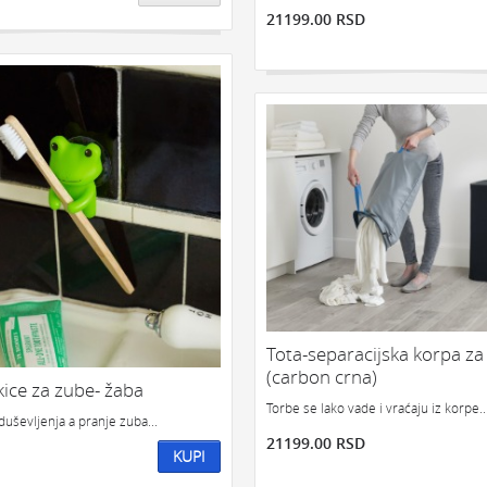
21199.00 RSD
Tota-separacijska korpa za 
(carbon crna)
kice za zube- žaba
Torbe se lako vade i vraćaju iz korpe..
duševljenja a pranje zuba...
21199.00 RSD
KUPI