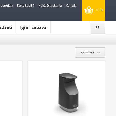
leprodaja
Kako kupiti?
Najčešća pitanja
Kontakt
0.00
edžeti
Igra i zabava
POKLON TREBA DA BUDE:
ĐENDAN
FENSI POKLON
KIČ POKLON
KLASIČAN POKLON
SIMBOLIČAN POKLON
NAJNOVIJI
I ZA SVADBU
OZBILJAN POKLON
POTPUNO NEOZBILJAN
A DIPLOMSKI
RETRO POKLON
POKLON ZA DECU
TANJE
ZA KUĆU, PUTOVANJE I REKREACIJU:
KUHINJA
KUPATILO
SATOVI
NOVČANICI I FUTROLE
PRTLJAG
DEKORACIJA
PUTOVANJA
KAMPOVANJE
JELO I OBED
VINO I BAR
ALAT
ČAJ
SOLARNI
NOŽEVI
MUZIKA
POSUDE ZA ČUVANJE HRANE