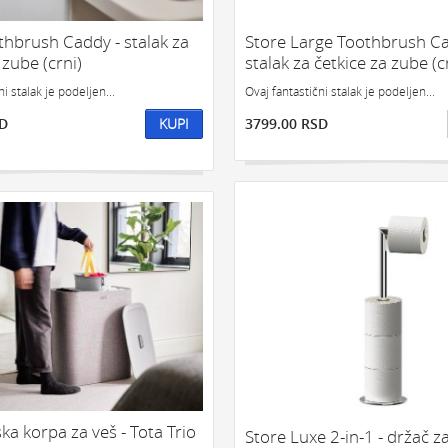
GEDŽETI
LED
IPHONE
LED 
IJE
NOVO
POKLON ZA TINEJDŽERE
thbrush Caddy - stalak za
Store Large Toothbrush Ca
 zube (crni)
stalak za četkice za zube (c
PRONAĐI
i stalak je podeljen...
Ovaj fantastični stalak je podeljen...
SD
KUPI
3799.00 RSD
ka korpa za veš - Tota Trio
Store Luxe 2-in-1 - držač za