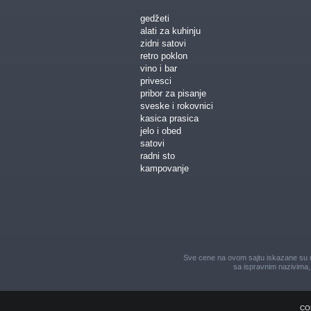
gedžeti
alati za kuhinju
zidni satovi
retro poklon
vino i bar
privesci
pribor za pisanje
sveske i rokovnici
kasica prasica
jelo i obed
satovi
radni sto
kampovanje
Sve cene na ovom sajtu iskazane su u 
sa ispravnim nazivima, 
CO