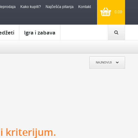
leprodaja
Kako kupiti?
Najčešća pitanja
Kontakt
0.00
edžeti
Igra i zabava
POKLON TREBA DA BUDE:
ĐENDAN
FENSI POKLON
KIČ POKLON
KLASIČAN POKLON
SIMBOLIČAN POKLON
NAJNOVIJI
I ZA SVADBU
OZBILJAN POKLON
POTPUNO NEOZBILJAN
A DIPLOMSKI
RETRO POKLON
POKLON ZA DECU
TANJE
ZA KUĆU, PUTOVANJE I REKREACIJU:
KUHINJA
KUPATILO
SATOVI
NOVČANICI I FUTROLE
PRTLJAG
DEKORACIJA
PUTOVANJA
KAMPOVANJE
JELO I OBED
VINO I BAR
ALAT
ČAJ
SOLARNI
NOŽEVI
 kriterijum.
MUZIKA
POSUDE ZA ČUVANJE HRANE