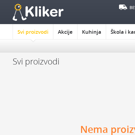
BE
Svi proizvodi
Akcije
Kuhinja
Škola i ka
IZABERITE OPSEG CENA
POKLON JE ZA:
DO 1000
OD 1000 DO 2000
OD 2000 DO 3000
POKLON ZA M
Svi proizvodi
PREKO 3000
POKLON ZA B
POKLON ZA D
IZABERITE PROIZVOĐAČA
POKLON ZA D
KIKKERLAND
JOSEPH & JOSEPH
POKLON ZA Ć
MONKEY BUSINESS
NPW
REMEMBER
POKLON ZA SI
DYNOMIGHTY
COOKUT
WILD AND WOLF
ZA ŠKOLU I KAN
NPW
J-ME
GENTLEMEN‘S HARDWARE
KIKKERLAND
RADNI STO
SVESKE I ROK
Nema proizv
IZDVAJAMO: