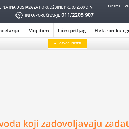
O nama
Ve
SPLATNA DOSTAVA ZA PORUDŽBINE PREKO 2500 DIN.
011/2203 907
INFO/PORUČIVANJE
ncelarija
Moj dom
Lični prtljag
Elektronika i g
KOJOM ZGODOM:
OTVORI FILTER
AMU
POKLON ZA TATU
POKLONI ZA SLAVU
POKLON ZA RO
AKU
POKLON ZA DEKU
POKLON ZA GODIŠNJICU
RUGA
POKLON ZA DRUGARICU
POKLONI ZA NOVU GODINU
POKLON
EVOJKU
NEKOGA KO IMA SVE
POKLONI ZA USELJENJE
POKLON Z
ERKU
POKLON ZA DEČKA
POKLONI ZA ŽURKU
ODMOR I OPUŠ
NA
POKLONI ZA 8. MART
CELARIJU:
GEDŽETI:
PRIBOR ZA PISANJE
ZA KNJIGE
USB
ZA RAČUNAR
ZA MOBILNI
OVNICI
OSTALI KORISNI GEDŽETI
PRIVESCI
oda koji zadovoljavaju zadati
IGRE I IGRICE
KASICA PRASICA