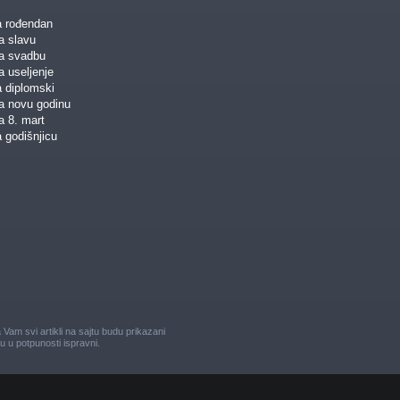
a rođendan
a slavu
za svadbu
a useljenje
a diplomski
za novu godinu
a 8. mart
 godišnjicu
am svi artikli na sajtu budu prikazani
u u potpunosti ispravni.