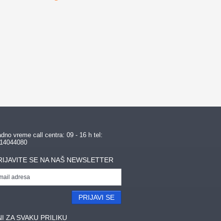
SVETLO
POSUDE ZA ZAMRZIVAC
dno vreme call centra: 09 - 16 h tel:
14044080
RIJAVITE SE NA NAŠ NEWSLETTER
PRIJAVI SE
I ZA SVAKU PRILIKU