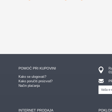
GEDŽETI
LED
IPHONE
LED 
IJE
NOVO
POKLON ZA TINEJDŽERE
PRONAĐI
POMOĆ PRI KUPOVINI
Ra
01
Kako se ulogovati?
P
Kako poručiti proizvod?
Način plaćanja
INTERNET PRODAJA
POKLON