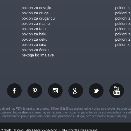
poklon za devojku
poklon z
poklon za druga
pokloni z
poklon za drugaricu
pokloni 
poklon za mamu
pokloni z
poklon za tatu
poklon z
poklon za baku
pokloni 
poklon za deku
pokloni z
poklon za sina
poklon za
poklon za ćerku
nekoga ko ima sve
dinarima. PDV je uračunat u cenu. Kliker Gift Shop maksimalno koristi sve svoje resurse da V
opisima, fotografijama i cenama, ali nažalost ne možemo garantovati da su svi podaci na sajt
Zadržavamo pravo promene cena svih proizvoda i usluga, bez prethodne najave na sajtu.
PYRIGHT © 2014 - 2026 LOGICCA D.O.O.
|
ALL RIGHTS RESERVED.