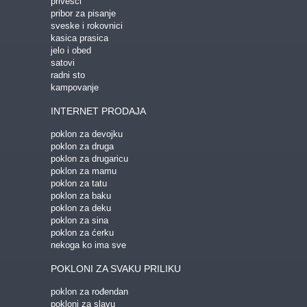
privesci
pribor za pisanje
sveske i rokovnici
kasica prasica
jelo i obed
satovi
radni sto
kampovanje
INTERNET PRODAJA
poklon za devojku
poklon za druga
poklon za drugaricu
poklon za mamu
poklon za tatu
poklon za baku
poklon za deku
poklon za sina
poklon za ćerku
nekoga ko ima sve
POKLONI ZA SVAKU PRILIKU
poklon za rođendan
pokloni za slavu