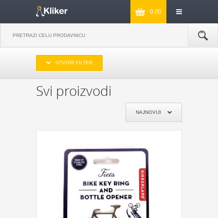
0.00
IZABERITE OPSEG CENA
OTVORI FILTER
DO 1000
OD 1000 DO 2000
OD 2000 DO 3000
PREKO 3000
Svi proizvodi
IZABERITE PROIZVOĐAČA
NAJNOVIJI
KIKKERLAND
JOSEPH & JOSEPH
MONKEY BUSINESS
NPW
REMEMBER
DYNOMIGHTY
COOKUT
WILD AND WOLF
NPW
J-ME
GENTLEMEN‘S HARDWARE
KIKKERLAND
POKLON JE ZA:
POKLON ZA MAMU
POKLON ZA TATU
POKLON ZA BAKU
POKLON ZA DEKU