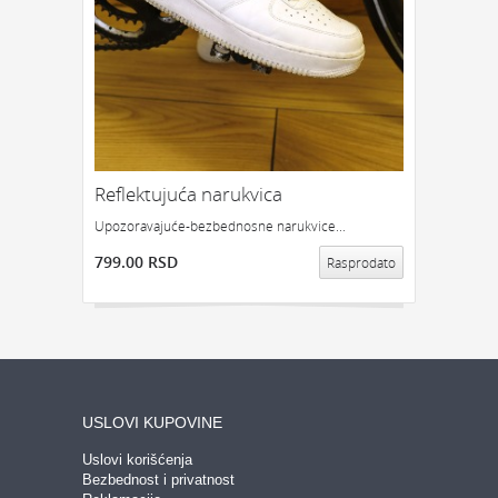
GEDŽETI
LED
IPHONE
LED SVETLO
POKLON ZA TINEJDŽERE
IZDVAJAMO:
NAJPRODAVANIJE
NOVO
Reflektujuća narukvica
PRONAĐI
Upozoravajuće-bezbednosne narukvice...
799.00 RSD
Rasprodato
USLOVI KUPOVINE
Uslovi korišćenja
Bezbednost i privatnost