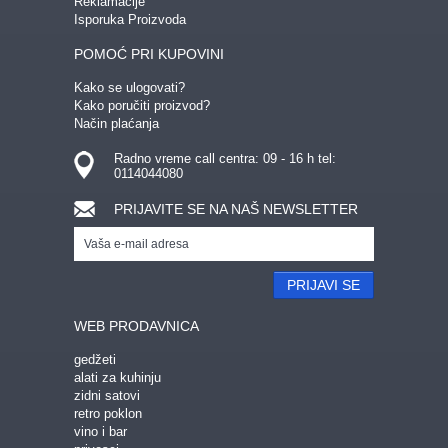
Reklamacije
Isporuka Proizvoda
POMOĆ PRI KUPOVINI
Kako se ulogovati?
Kako poručiti proizvod?
Način plaćanja
Radno vreme call centra: 09 - 16 h tel:
0114044080
PRIJAVITE SE NA NAŠ NEWSLETTER
PRIJAVI SE
WEB PRODAVNICA
gedžeti
alati za kuhinju
zidni satovi
retro poklon
vino i bar