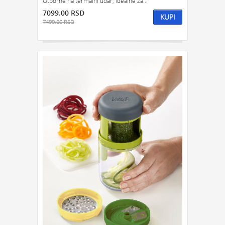
Otporne na termalni udar, idealne za...
7099.00 RSD
KUPI
7499.00 RSD