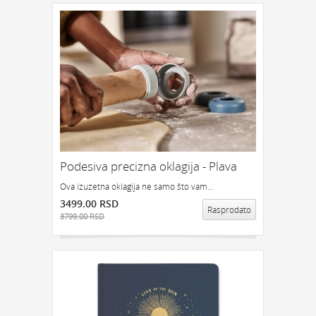
Podesiva precizna oklagija - Plava
Ova izuzetna oklagija ne samo što vam...
3499.00 RSD
Rasprodato
3799.00 RSD