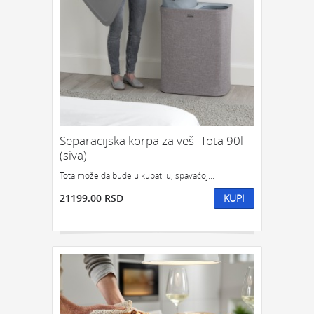
Separacijska korpa za veš- Tota 90l
(siva)
Tota može da bude u kupatilu, spavaćoj...
21199.00 RSD
KUPI