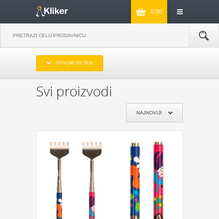
0.00
IZABERITE OPSEG CENA
OTVORI FILTER
DO 1000
OD 1000 DO 2000
OD 2000 DO 3000
PREKO 3000
Svi proizvodi
IZABERITE PROIZVOĐAČA
NAJNOVIJI
KIKKERLAND
JOSEPH & JOSEPH
MONKEY BUSINESS
NPW
REMEMBER
DYNOMIGHTY
COOKUT
WILD AND WOLF
NPW
J-ME
GENTLEMEN‘S HARDWARE
KIKKERLAND
POKLON JE ZA:
POKLON ZA MAMU
POKLON ZA TATU
POKLON ZA BAKU
POKLON ZA DEKU