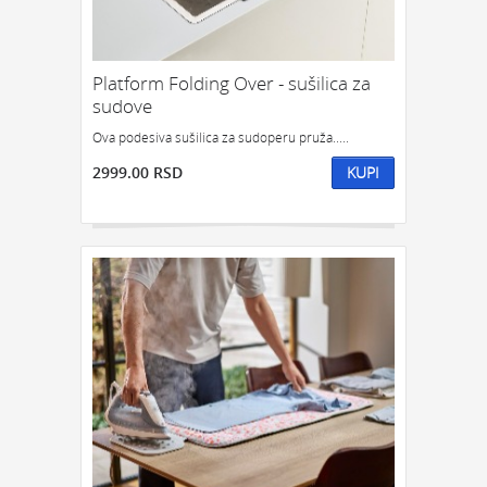
GEDŽETI
LED
IPHONE
LED SVETLO
POKLON ZA TINEJDŽERE
IZDVAJAMO:
Platform Folding Over - sušilica za
sudove
NAJPRODAVANIJE
NOVO
Ova podesiva sušilica za sudoperu pruža.....
PRONAĐI
2999.00 RSD
KUPI