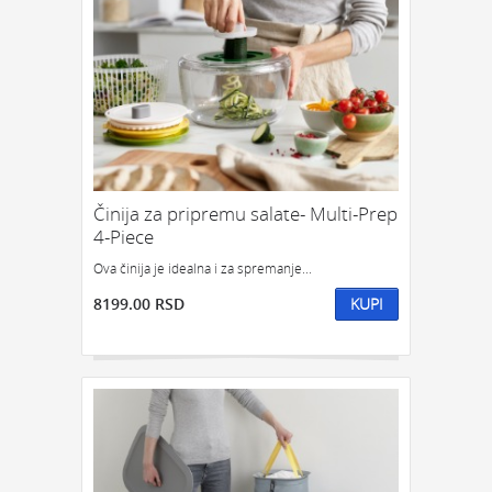
Činija za pripremu salate- Multi-Prep
4-Piece
Ova činija je idealna i za spremanje...
8199.00 RSD
KUPI