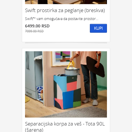
Swift prostirka za peglanje (breskva)
Swift™ vam omogućava da postavite prostor...
6499.00 RSD
KUPI
7099.00 RSD
Separacijska korpa za veš - Tota 90L
(šarena)