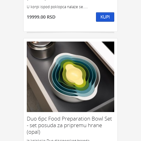
U korpi ispod poklopca nalaze se.....
19999.00 RSD
KUPI
Duo 6pc Food Preparation Bowl Set
- set posuda za pripremu hrane
(opal)
Iz kolekcije Duo dizajnerskog brenda...