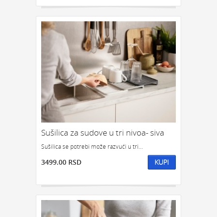
Sušilica za sudove u tri nivoa- siva
Sušilica se potrebi može razvući u tri...
3499.00 RSD
KUPI