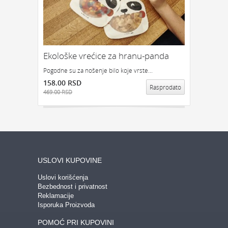
Ekološke vrećice za hranu-panda
Pogodne su za nošenje bilo koje vrste...
158.00 RSD
Rasprodato
469.00 RSD
USLOVI KUPOVINE
Uslovi korišćenja
Bezbednost i privatnost
Reklamacije
Isporuka Proizvoda
POMOĆ PRI KUPOVINI