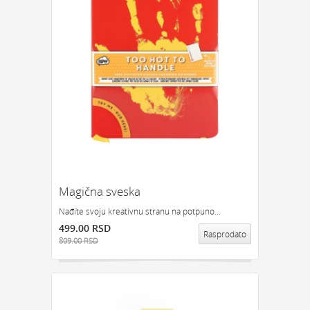
Magična sveska
Nađite svoju kreativnu stranu na potpuno...
499.00 RSD
Rasprodato
809.00 RSD