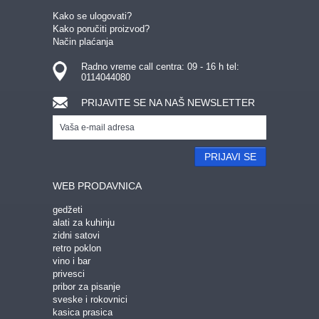
Kako se ulogovati?
Kako poručiti proizvod?
Način plaćanja
Radno vreme call centra: 09 - 16 h tel:
0114044080
PRIJAVITE SE NA NAŠ NEWSLETTER
PRIJAVI SE
WEB PRODAVNICA
gedžeti
alati za kuhinju
zidni satovi
retro poklon
vino i bar
privesci
pribor za pisanje
sveske i rokovnici
kasica prasica