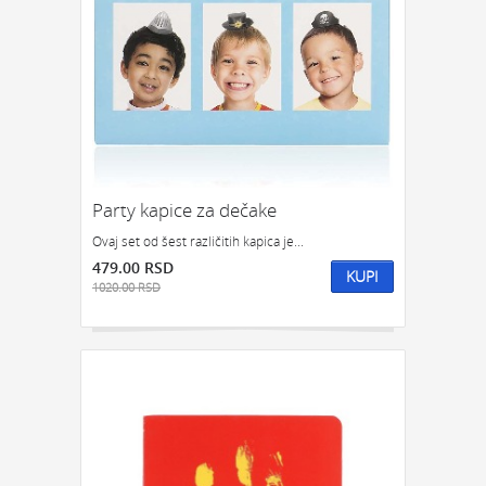
GEDŽETI
LED
IPHONE
LED SVETLO
POKLON ZA TINEJDŽERE
IZDVAJAMO:
NAJPRODAVANIJE
NOVO
PRONAĐI
Party kapice za dečake
Ovaj set od šest različitih kapica je...
479.00 RSD
KUPI
1020.00 RSD