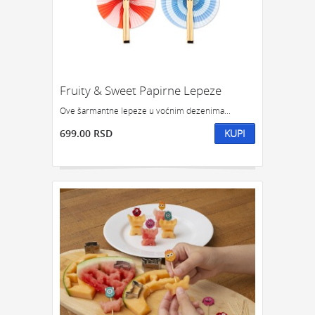
POKLON ZA DRUGA
POKLON ZA DRUGARICU
POKLON ZA DEVOJKU
NEKOGA KO IMA SVE
POKLON ZA ĆERKU
POKLON ZA DEČKA
POKLON ZA SINA
Fruity & Sweet Papirne Lepeze
KOJOM ZGODOM:
Ove šarmantne lepeze u voćnim dezenima...
POKLONI ZA SLAVU
POKLON ZA ROĐENDAN
699.00 RSD
KUPI
POKLON ZA GODIŠNJICU
POKLONI ZA NOVU GODINU
POKLONI ZA SVADBU
POKLONI ZA USELJENJE
POKLON ZA DIPLOMSKI
POKLONI ZA ŽURKU
ODMOR I OPUŠTANJE
POKLONI ZA 8. MART
POKLON TREBA DA BUDE:
FENSI POKLON
KIČ POKLON
KLASIČAN POKLON
SIMBOLIČAN POKLON
OZBILJAN POKLON
POTPUNO NEOZBILJAN