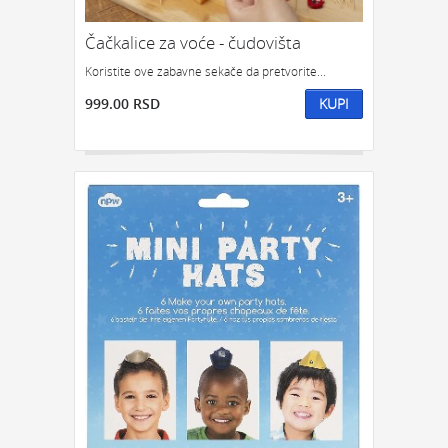
RETRO POKLON
POKLON ZA DECU
Čačkalice za voće - čudovišta
ZA KUĆU, PUTOVANJE I REKREACIJU:
Koristite ove zabavne sekače da pretvorite...
KUHINJA
KUPATILO
SATOVI
999.00 RSD
KUPI
NOVČANICI I FUTROLE
PRTLJAG
DEKORACIJA
PUTOVANJA
KAMPOVANJE
JELO I OBED
VINO I BAR
ALAT
ČAJ
SOLARNI
NOŽEVI
POSUDE ZA ČUVANJE HRANE
POSUDE ZA ZAMRZIVAC
ZA ŠKOLU I KANCELARIJU:
RADNI STO
PRIBOR ZA PISANJE
ZA KNJIGE
SVESKE I ROKOVNICI
GEDŽETI:
USB
ZA RAČUNAR
ZA MOBILNI
OSTALI KORISNI GEDŽETI
PRIVESCI
IGRE I IGRICE
KASICA PRASICA
MUZIKA