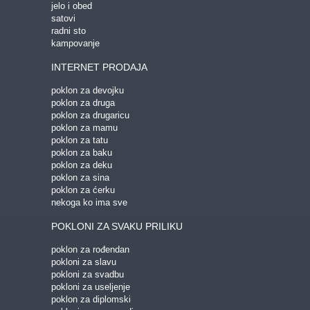
jelo i obed
satovi
radni sto
kampovanje
INTERNET PRODAJA
poklon za devojku
poklon za druga
poklon za drugaricu
poklon za mamu
poklon za tatu
poklon za baku
poklon za deku
poklon za sina
poklon za ćerku
nekoga ko ima sve
POKLONI ZA SVAKU PRILIKU
poklon za rođendan
pokloni za slavu
pokloni za svadbu
pokloni za useljenje
poklon za diplomski