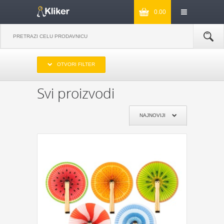
0.00
IZABERITE OPSEG CENA
OTVORI FILTER
DO 1000
OD 1000 DO 2000
OD 2000 DO 3000
PREKO 3000
Svi proizvodi
IZABERITE PROIZVOĐAČA
NAJNOVIJI
KIKKERLAND
JOSEPH & JOSEPH
MONKEY BUSINESS
NPW
REMEMBER
DYNOMIGHTY
COOKUT
WILD AND WOLF
NPW
J-ME
GENTLEMEN‘S HARDWARE
KIKKERLAND
POKLON JE ZA:
POKLON ZA MAMU
POKLON ZA TATU
POKLON ZA BAKU
POKLON ZA DEKU