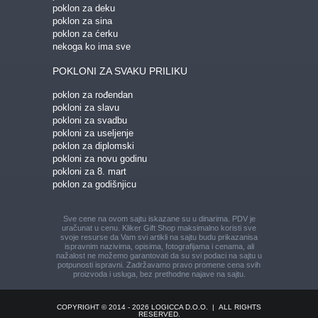
poklon za deku
poklon za sina
poklon za ćerku
nekoga ko ima sve
POKLONI ZA SVAKU PRILIKU
poklon za rođendan
pokloni za slavu
pokloni za svadbu
pokloni za useljenje
poklon za diplomski
pokloni za novu godinu
pokloni za 8. mart
poklon za godišnjicu
Sve cene na ovom sajtu iskazane su u dinarima. PDV je
uračunat u cenu. Kliker Gift Shop maksimalno koristi sve
svoje resurse da Vam svi artikli na sajtu budu prikazani
sa
ispravnim nazivima, opisima, fotografijama i cenama, ali
nažalost ne možemo garantovati da su svi podaci na sajtu u
potpunosti ispravni.
Zadržavamo pravo promene cena svih
proizvoda i usluga, bez prethodne najave na sajtu.
COPYRIGHT © 2014 - 2026 LOGICCA D.O.O.
|
ALL RIGHTS
RESERVED.