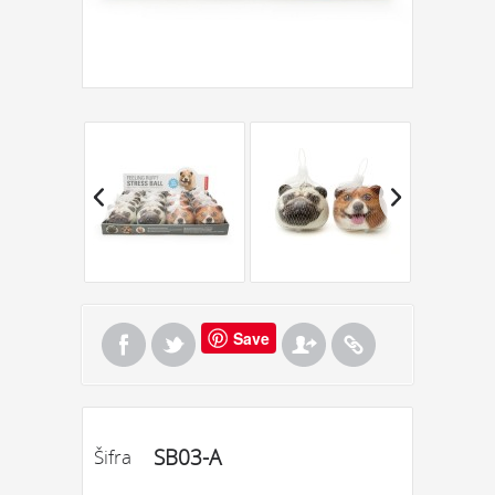
Save
SB03-A
Šifra