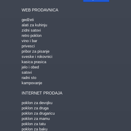
WEB PRODAVNICA
gedžeti
alati za kuhinju
zidni satovi
retro poklon
vino i bar
privesci
pribor za pisanje
sveske i rokovnici
kasica prasica
jelo i obed
satovi
radni sto
kampovanje
INTERNET PRODAJA
poklon za devojku
poklon za druga
poklon za drugaricu
poklon za mamu
poklon za tatu
poklon za baku