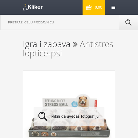
0.00
Igra i zabava
Antistres
loptice-psi