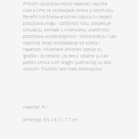
Prilikom opuštanja mišića napetost napušta
ruke a time se oslobadjate stresa u celom telu.
Benefiti korišćenja antistres loptica su sledeći:
poboljšava snagu i izdržljivost ruku, pospešuje
cirkulaciju, pomaže u smanjivanju ukočenosti,
poboljšava usredsredjenost i koncentraciju i kao
najbitnije dolazi oslobadjanje od stresa i
napetosti. Kikkerland antistres loptice su
igračke i za odrasle i za decu. Idealne su kao
poklon sitnica svim dragim ljudima koji su pod
stresom. Priuštite sebi malo zadovoljstvo.
materijal: PU
dimenzije: 8,5 x 6,7 x 7,7 cm