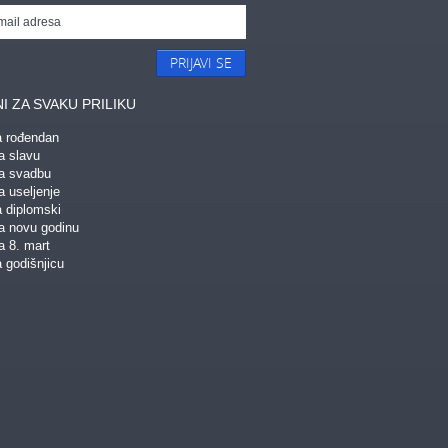
PRIJAVI SE
I ZA SVAKU PRILIKU
a rođendan
a slavu
za svadbu
a useljenje
a diplomski
za novu godinu
a 8. mart
 godišnjicu