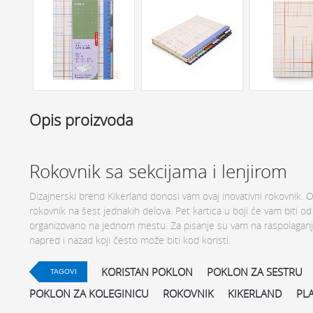
Opis proizvoda
Rokovnik sa sekcijama i lenjirom
Dizajnerski brend Kikerland donosi vam ovaj inovativni rokovnik. O
rokovnik na šest jednakih delova. Pet kartica u boji će vam biti od
organizovano na jednom mestu. Za pisanje su vam na raspolaganju 
napred i nazad koji često može biti kod koristi.
KORISTAN POKLON
POKLON ZA SESTRU
TAGOVI
POKLON ZA KOLEGINICU
ROKOVNIK
KIKERLAND
PLA