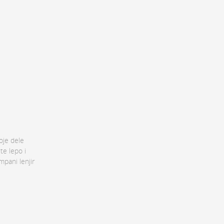
oje dele
te lepo i
pani lenjir