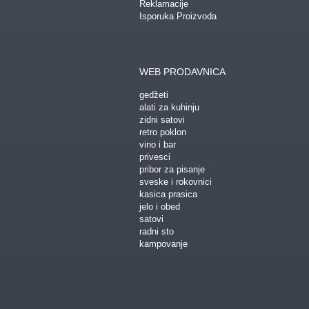
Reklamacije
Isporuka Proizvoda
WEB PRODAVNICA
gedžeti
alati za kuhinju
zidni satovi
retro poklon
vino i bar
privesci
pribor za pisanje
sveske i rokovnici
kasica prasica
jelo i obed
satovi
radni sto
kampovanje