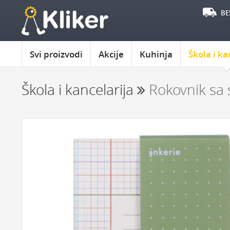
BE
Svi proizvodi
Akcije
Kuhinja
Škola i ka
Škola i kancelarija
Rokovnik sa 