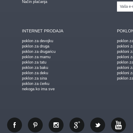
Način plaćanja
INTERNET PRODAJA
POKLON
poklon za devojku
poklon z
poklon za druga
pokloni z
poklon za drugaricu
pokloni 
poklon za mamu
pokloni z
poklon za tatu
poklon z
poklon za baku
pokloni 
poklon za deku
pokloni z
poklon za sina
poklon za
poklon za ćerku
nekoga ko ima sve