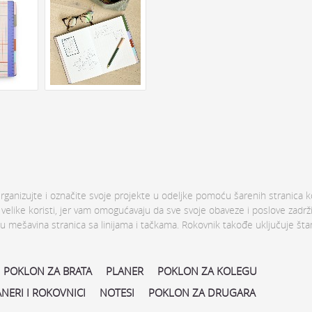
rganizujte i označite svoje projekte u odeljke pomoću šarenih stranica k
 velike koristi, jer vam omogućavaju da sve svoje obaveze i poslove zadrži
mešavina stranica sa linijama i tačkama. Rokovnik takođe uključuje štam
POKLON ZA BRATA
PLANER
POKLON ZA KOLEGU
NERI I ROKOVNICI
NOTESI
POKLON ZA DRUGARA