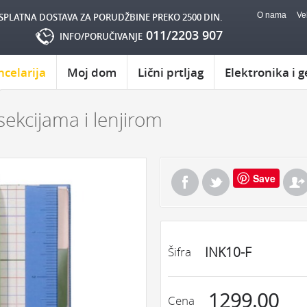
O nama
Ve
SPLATNA DOSTAVA ZA PORUDŽBINE PREKO 2500 DIN.
011/2203 907
INFO/PORUČIVANJE
ncelarija
Moj dom
Lični prtljag
Elektronika i g
sekcijama i lenjirom
Save
INK10-F
Šifra
1299.00
Cena