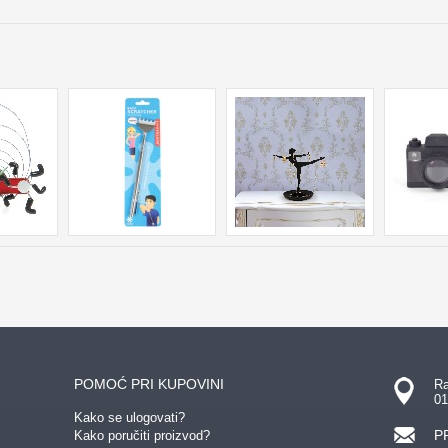
POMOĆ PRI KUPOVINI
Ra
01
Kako se ulogovati?
P
Kako poručiti proizvod?