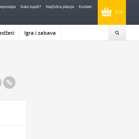
leprodaja
Kako kupiti?
Najčešća pitanja
Kontakt
0.00
edžeti
Igra i zabava