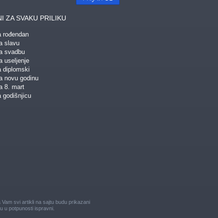
I ZA SVAKU PRILIKU
a rođendan
a slavu
za svadbu
a useljenje
a diplomski
za novu godinu
a 8. mart
 godišnjicu
am svi artikli na sajtu budu prikazani
u u potpunosti ispravni.