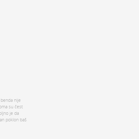
 benda nije
eoma su čest
ljno je da
alan poklon baš