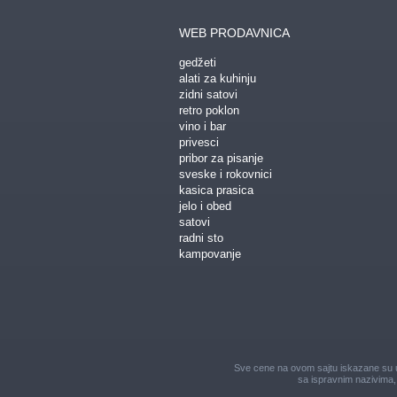
WEB PRODAVNICA
gedžeti
alati za kuhinju
zidni satovi
retro poklon
vino i bar
privesci
pribor za pisanje
sveske i rokovnici
kasica prasica
jelo i obed
satovi
radni sto
kampovanje
Sve cene na ovom sajtu iskazane su u 
sa ispravnim nazivima, 