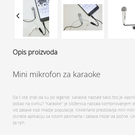
Opis proizvoda
Mini mikrofon za karaoke
Da li ste znali da su po legendi karaoke nastale tako što je vlasn
došao na svirku? "Karaoke" je složenica nastala kombinovanjem d
vid zabave kod mladje populacije. Kikkerland predstavlja mini mikr
skinete aplikaciju sa listom pesmama i zabava moze da počne. Ukoli
za njih.