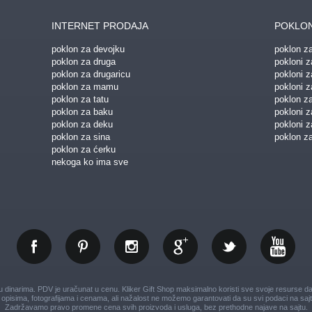
INTERNET PRODAJA
POKLON
poklon za devojku
poklon z
poklon za druga
pokloni z
poklon za drugaricu
pokloni 
poklon za mamu
pokloni z
poklon za tatu
poklon z
poklon za baku
pokloni 
poklon za deku
pokloni z
poklon za sina
poklon za
poklon za ćerku
nekoga ko ima sve
dinarima. PDV je uračunat u cenu. Kliker Gift Shop maksimalno koristi sve svoje resurse da V
opisima, fotografijama i cenama, ali nažalost ne možemo garantovati da su svi podaci na sajt
Zadržavamo pravo promene cena svih proizvoda i usluga, bez prethodne najave na sajtu.