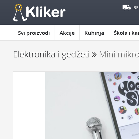
BE
Svi proizvodi
Akcije
Kuhinja
Škola i ka
Elektronika i gedžeti
Mini mikr