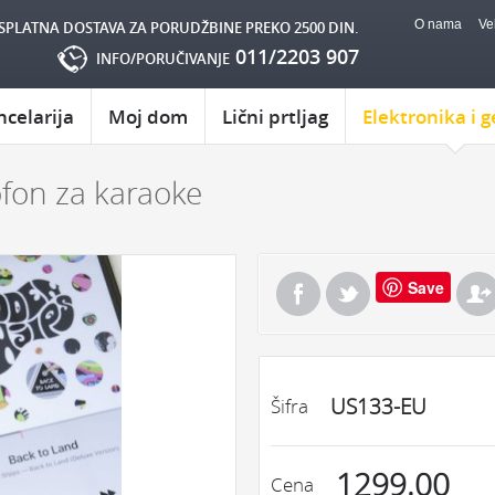
O nama
Ve
SPLATNA DOSTAVA ZA PORUDŽBINE PREKO 2500 DIN.
011/2203 907
INFO/PORUČIVANJE
ncelarija
Moj dom
Lični prtljag
Elektronika i g
ofon za karaoke
Save
US133-EU
Šifra
1299.00
Cena