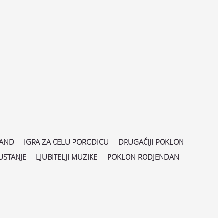
LAND
IGRA ZA CELU PORODICU
DRUGAČIJI POKLON
USTANJE
LJUBITELJI MUZIKE
POKLON RODJENDAN