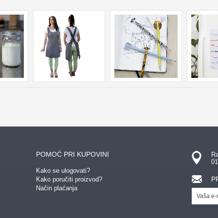
POMOĆ PRI KUPOVINI
Ra
01
Kako se ulogovati?
P
Kako poručiti proizvod?
Način plaćanja