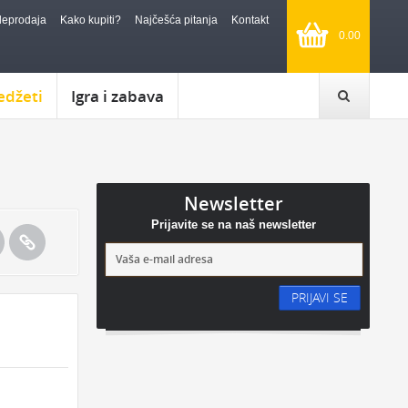
leprodaja
Kako kupiti?
Najčešća pitanja
Kontakt
0.00
edžeti
Igra i zabava
Newsletter
Prijavite se na naš newsletter
PRIJAVI SE