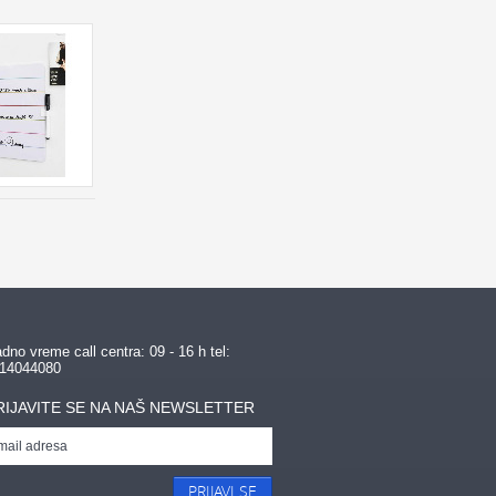
dno vreme call centra: 09 - 16 h tel:
14044080
RIJAVITE SE NA NAŠ NEWSLETTER
PRIJAVI SE