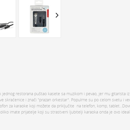
ik jednog restorana puštao kasete sa muzikom i pevao, jer mu gitarista iz
ve skraćenice i znači "prazan orkestar". Populrne su po celom svetu i v
ofon za karaoke koji možete da priključite na telefon, komp, tablet...Dovo
ko imate prijatelje koji su strastveni ljubitelji karaoka onda je ovo ide