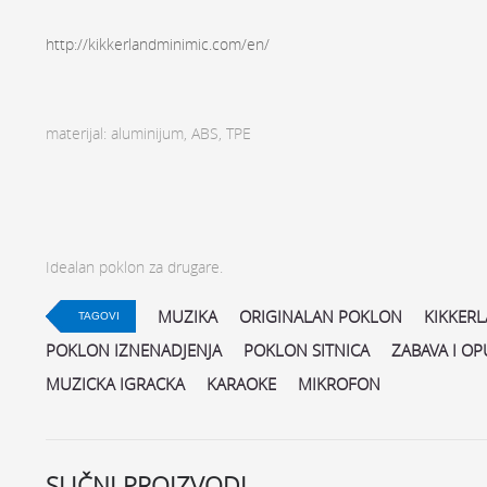
http://kikkerlandminimic.com/en/
materijal: aluminijum, ABS, TPE
Idealan poklon za drugare.
MUZIKA
ORIGINALAN POKLON
KIKKER
TAGOVI
POKLON IZNENADJENJA
POKLON SITNICA
ZABAVA I OP
MUZICKA IGRACKA
KARAOKE
MIKROFON
SLIČNI PROIZVODI