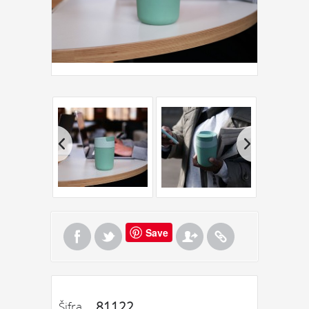
Save
81122
Šifra