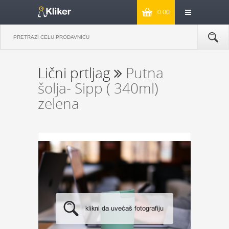
0.00
Lični prtljag
Putna
šolja- Sipp ( 340ml)
zelena