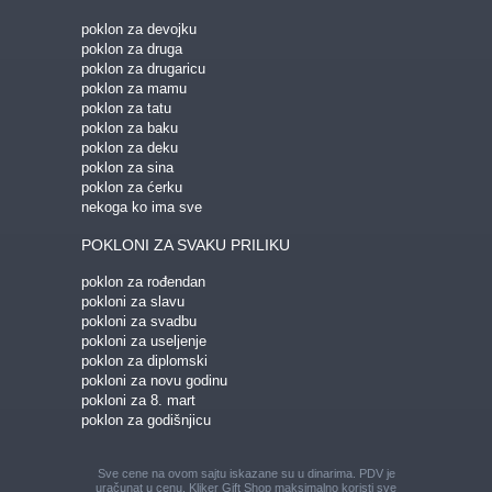
poklon za devojku
poklon za druga
poklon za drugaricu
poklon za mamu
poklon za tatu
poklon za baku
poklon za deku
poklon za sina
poklon za ćerku
nekoga ko ima sve
POKLONI ZA SVAKU PRILIKU
poklon za rođendan
pokloni za slavu
pokloni za svadbu
pokloni za useljenje
poklon za diplomski
pokloni za novu godinu
pokloni za 8. mart
poklon za godišnjicu
Sve cene na ovom sajtu iskazane su u dinarima. PDV je
uračunat u cenu. Kliker Gift Shop maksimalno koristi sve