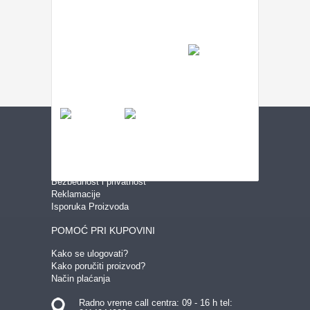
USLOVI KUPOVINE
Uslovi korišćenja
Bezbednost i privatnost
Reklamacije
Isporuka Proizvoda
POMOĆ PRI KUPOVINI
Kako se ulogovati?
Kako poručiti proizvod?
Način plaćanja
Radno vreme call centra: 09 - 16 h tel: