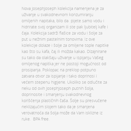
Nova JosephJoseph kolekcija namenjena je za
uživanje u svakodnevnom konzumiranju
omiljenih napitaka, bilo da pijete samo vodu i
hidrirate svoj organizam ili ste pak ljubitelj kafe i
čaja. Kolekcija sadrži flašice za vodu i šolje za
put u nežnim pastelnim tonovima. Iz ove
kolekcije dolaze i šolje za omiljene tople napitke
kao što su kafa, čaj ili možda kakao. Dizajnirane
su tako da olakšaju uživanje u ispijanju Vašeg
omiljenog napitka jer ne postoji mogućnost od
prosipanja. Poklopac na preklop potpuno
zatvara otvor za ispijanje i tako doprinosi i
većem stepenu higijene. Ukoliko se odlučite za
neku od ovih JosephJoseph putnih šolja,
doprinosite i smanjenju svakodnevnog
korišćenja plastičnih čaša. Šolje su presvučene
neklizajućim slojem tako da je smanjena
verovatnoća da šolja može da Vam isklizne iz
ruke. BPA free.