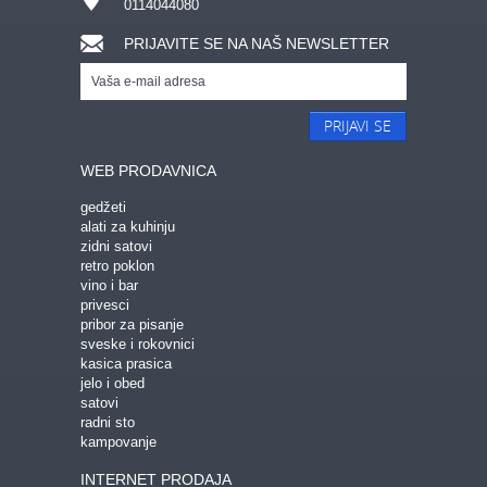
0114044080
PRIJAVITE SE NA NAŠ NEWSLETTER
PRIJAVI SE
WEB PRODAVNICA
gedžeti
alati za kuhinju
zidni satovi
retro poklon
vino i bar
privesci
pribor za pisanje
sveske i rokovnici
kasica prasica
jelo i obed
satovi
radni sto
kampovanje
INTERNET PRODAJA