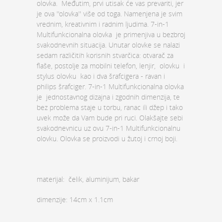
olovka. Međutim, prvi utisak će vas prevariti, jer
je ova ''olovka'' više od toga. Namenjena je svim
vrednim, kreativnim i radnim ljudima. 7-in-1
Multifunkcionalna olovka je primenjiva u bezbroj
svakodnevnih situacija. Unutar olovke se nalazi
sedam različitih korisnih stvarčica: otvarač za
flaše, postolje za mobilni telefon, lenjir, olovku i
stylus olovku kao i dva šrafcigera - ravan i
philips šrafciger. 7-in-1 Multifunkcionalna olovka
je jednostavnog dizajna i zgodnih dimenzija, te
bez problema staje u torbu, ranac ili džep i tako
uvek može da Vam bude pri ruci. Olakšajte sebi
svakodnevnicu uz ovu 7-in-1 Multifunkcionalnu
olovku. Olovka se proizvodi u žutoj i crnoj boji.
materijal: čelik, aluminijum, bakar
dimenzije: 14cm x 1.1cm