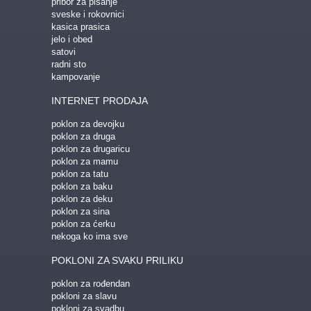
pribor za pisanje
sveske i rokovnici
kasica prasica
jelo i obed
satovi
radni sto
kampovanje
INTERNET PRODAJA
poklon za devojku
poklon za druga
poklon za drugaricu
poklon za mamu
poklon za tatu
poklon za baku
poklon za deku
poklon za sina
poklon za ćerku
nekoga ko ima sve
POKLONI ZA SVAKU PRILIKU
poklon za rođendan
pokloni za slavu
pokloni za svadbu