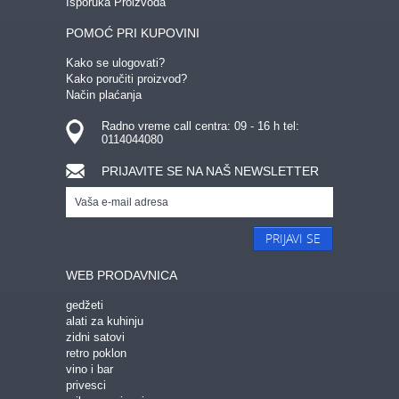
Isporuka Proizvoda
POMOĆ PRI KUPOVINI
Kako se ulogovati?
Kako poručiti proizvod?
Način plaćanja
Radno vreme call centra: 09 - 16 h tel:
0114044080
PRIJAVITE SE NA NAŠ NEWSLETTER
PRIJAVI SE
WEB PRODAVNICA
gedžeti
alati za kuhinju
zidni satovi
retro poklon
vino i bar
privesci