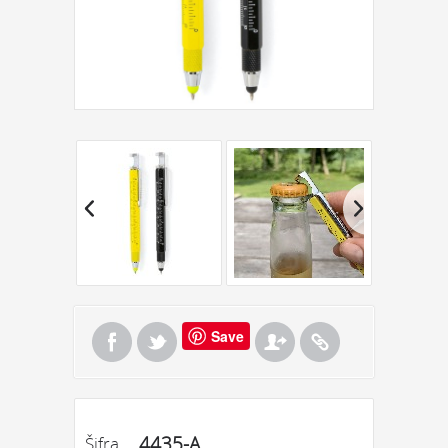
Save
4435-A
Šifra